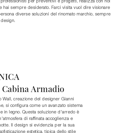
 professionisti per preventivi e progetti, realizza con noi
e hai sempre desiderato. Farci visita vuol dire visionare
persona diverse soluzioni del rinomato marchio, sempre
 design.
NICA
l Cabina Armadio
o Wall, creazione del designer Gianni
, si configura come un avanzato sistema
ie in legno. Questa soluzione d'arredo è
'atmosfera di raffinata accoglienza e
otte. Il design si evidenzia per la sua
sofisticazione estetica, tipica dello stile