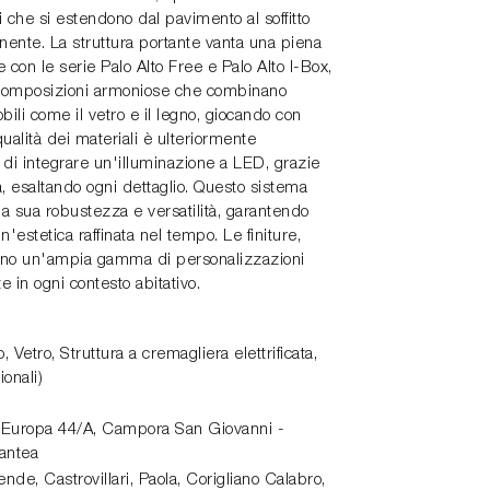
he si estendono dal pavimento al soffitto
nente. La struttura portante vanta una piena
 con le serie Palo Alto Free e Palo Alto I-Box,
i composizioni armoniose che combinano
ili come il vetro e il legno, giocando con
qualità dei materiali è ulteriormente
tà di integrare un'illuminazione a LED, grazie
ta, esaltando ogni dettaglio. Questo sistema
la sua robustezza e versatilità, garantendo
'estetica raffinata nel tempo. Le finiture,
frono un'ampia gamma di personalizzazioni
e in ogni contesto abitativo.
, Vetro, Struttura a cremagliera elettrificata,
onali)
 Europa 44/A,
Campora San Giovanni -
antea
de, Castrovillari, Paola, Corigliano Calabro,