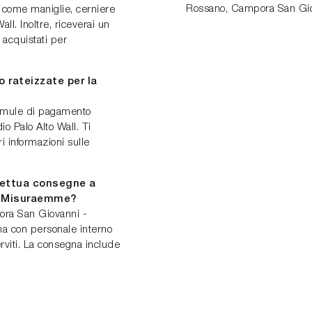
Rossano, Campora San Gio
o come maniglie, cerniere
ll. Inoltre, riceverai un
acquistati per
 rateizzate per la
ormule di pagamento
o Palo Alto Wall. Ti
i informazioni sulle
fettua consegne a
o Misuraemme?
ora San Giovanni -
na con personale interno
rviti. La consegna include