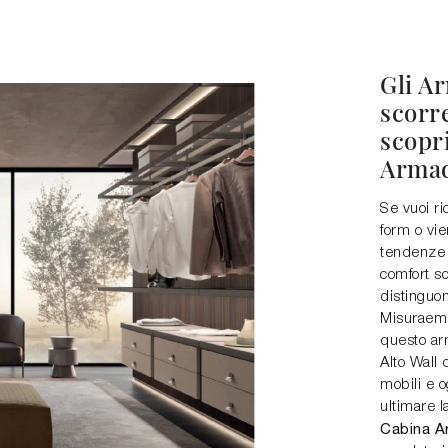
Gli A
scorr
scopri
Armad
Se vuoi ri
form o vie
tendenze 
comfort so
distinguo
Misuraemm
questo ar
Alto Wall 
mobili e o
ultimare 
Cabina A