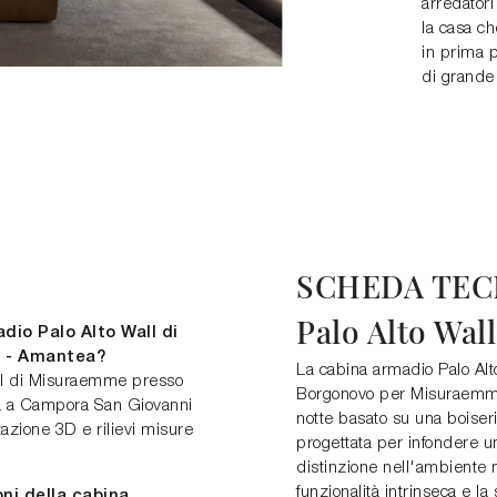
arredatori
la casa ch
in prima 
di grande
SCHEDA TEC
Palo Alto Wal
dio Palo Alto Wall di
 - Amantea?
La cabina armadio Palo Alt
all di Misuraemme presso
Borgonovo per Misuraemme
/a a Campora San Giovanni
notte basato su una boiser
tazione 3D e rilievi misure
progettata per infondere un
distinzione nell'ambiente n
funzionalità intrinseca e la 
oni della cabina