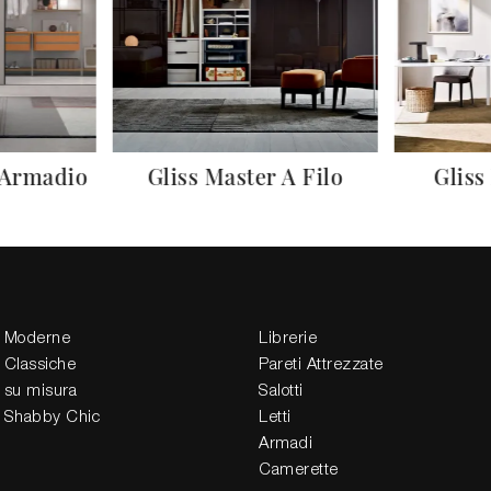
 Armadio
Gliss Master A Filo
Gliss
 Moderne
Librerie
 Classiche
Pareti Attrezzate
 su misura
Salotti
 Shabby Chic
Letti
Armadi
Camerette