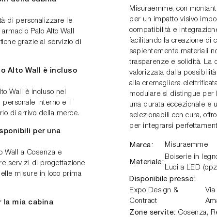
Misuraemme, con montanti c
per un impatto visivo impo
tà di personalizzare le
compatibilità e integrazione
 armadio Palo Alto Wall
facilitando la creazione d
iche grazie al servizio di
sapientemente materiali nob
trasparenze e solidità. La 
o Alto Wall è incluso
valorizzata dalla possibili
alla cremagliera elettrifica
to Wall è incluso nel
modulare si distingue per 
 personale interno e il
una durata eccezionale e un
rio di arrivo della merce.
selezionabili con cura, of
per integrarsi perfettament
sponibili per una
Marca:
Misuraemme
to Wall a Cosenza e
Boiserie in legno
Materiale:
re servizi di progettazione
Luci a LED (opzi
delle misure in loco prima
Disponibile presso:
Expo Design &
Via
Contract
Am
r la mia cabina
Zone servite:
Cosenza, Ren