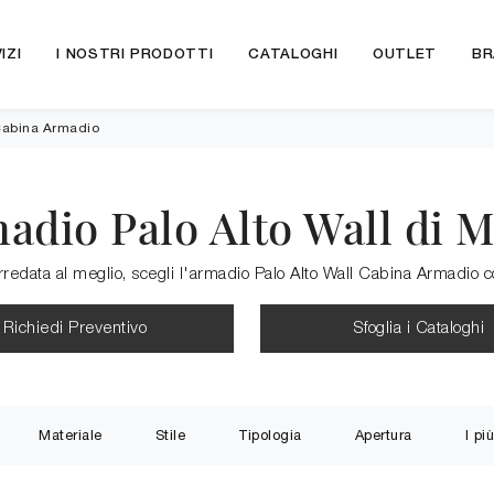
IZI
I NOSTRI PRODOTTI
CATALOGHI
OUTLET
BR
 Cabina Armadio
adio Palo Alto Wall di
rredata al meglio, scegli l'armadio Palo Alto Wall Cabina Armadio 
Richiedi Preventivo
Sfoglia i Cataloghi
Materiale
Stile
Tipologia
Apertura
I più