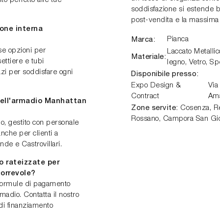
to perfetto alle tue
soddisfazione si estende b
post-vendita e la massima 
ione interna
Marca:
Pianca
se opzioni per
Laccato Metalli
Materiale:
settiere e tubi
legno, Vetro, S
azi per soddisfare ogni
Disponibile presso:
Expo Design &
Via
Contract
Am
dell'armadio Manhattan
Zone servite:
Cosenza, Ren
Rossano, Campora San Gio
io, gestito con personale
anche per clienti a
nde e Castrovillari.
o rateizzate per
orrevole?
 formule di pagamento
rmadio. Contatta il nostro
 di finanziamento