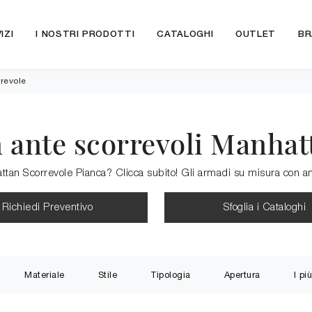
IZI
I NOSTRI PRODOTTI
CATALOGHI
OUTLET
BR
revole
ante scorrevoli Manhat
an Scorrevole Pianca? Clicca subito! Gli armadi su misura con ant
Richiedi Preventivo
Sfoglia i Cataloghi
Materiale
Stile
Tipologia
Apertura
I più