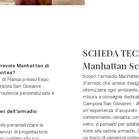
SCHEDA TEC
Manhattan Sc
rrevole Manhattan di
antea?
Scopri l'armadio Manhattan
n di Pianca presso Expo
d'arredo che unisce design 
mpora San Giovanni -
ottimizzare ogni ambiente.
consulenza personalizzata e
misura e consegna dedicata
Campora San Giovanni - Ama
un'esperienza d'acquisto 
oni dell'armadio
contenimento versatile, con 
vetro, è pensato per adatta
ile personalizzare le
notte alla cabina armadio. 
ervizi di progettazione
un tocco di eleganza conte