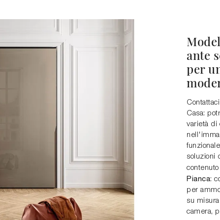
Model
ante s
per un
moder
Contattaci
Casa: potr
varietà di
nell'imma
funzionale
soluzioni 
contenuto
Pianca
: c
per ammob
su misura
camera, pe