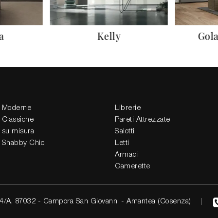
a
Kelly
Gola
 Moderne
Librerie
 Classiche
Pareti Attrezzate
 su misura
Salotti
 Shabby Chic
Letti
Armadi
Camerette
4/A, 87032 - Campora San Giovanni - Amantea (Cosenza)