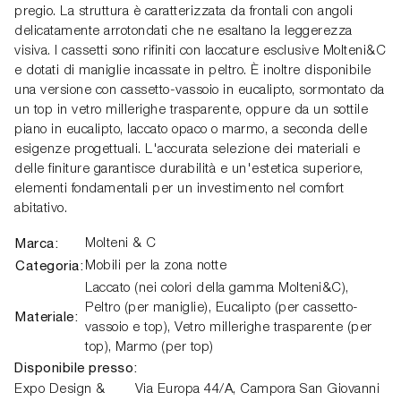
pregio. La struttura è caratterizzata da frontali con angoli
delicatamente arrotondati che ne esaltano la leggerezza
visiva. I cassetti sono rifiniti con laccature esclusive Molteni&C
e dotati di maniglie incassate in peltro. È inoltre disponibile
una versione con cassetto-vassoio in eucalipto, sormontato da
un top in vetro millerighe trasparente, oppure da un sottile
piano in eucalipto, laccato opaco o marmo, a seconda delle
esigenze progettuali. L'accurata selezione dei materiali e
delle finiture garantisce durabilità e un'estetica superiore,
elementi fondamentali per un investimento nel comfort
abitativo.
Marca:
Molteni & C
Categoria:
Mobili per la zona notte
Laccato (nei colori della gamma Molteni&C),
Peltro (per maniglie), Eucalipto (per cassetto-
Materiale:
vassoio e top), Vetro millerighe trasparente (per
top), Marmo (per top)
Disponibile presso:
Expo Design &
Via Europa 44/A,
Campora San Giovanni