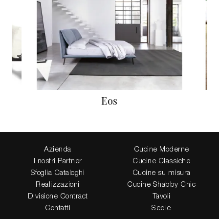
Eos
Azienda
Cucine Moderne
I nostri Partner
Cucine Classiche
Sfoglia Cataloghi
Cucine su misura
Realizzazioni
Cucine Shabby Chic
Divisione Contract
Tavoli
Contatti
Sedie