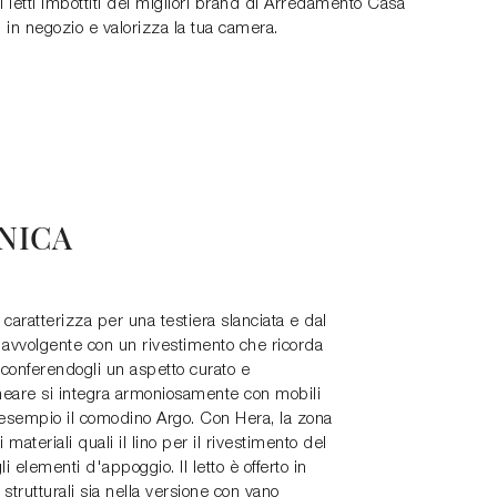
i letti imbottiti dei migliori brand di Arredamento Casa
i in negozio e valorizza la tua camera.
NICA
i caratterizza per una testiera slanciata e dal
e avvolgente con un rivestimento che ricorda
, conferendogli un aspetto curato e
lineare si integra armoniosamente con mobili
 esempio il comodino Argo. Con Hera, la zona
 materiali quali il lino per il rivestimento del
li elementi d'appoggio. Il letto è offerto in
i strutturali sia nella versione con vano