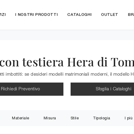
IZI
I NOSTRI PRODOTTI
CATALOGHI
OUTLET
BR
 con testiera Hera di Tom
etti imbottiti: se desideri modelli matrimoniali moderni, il modello H
Richiedi Preventivo
Sfoglia i Cataloghi
Materiale
Misura
Stile
Tipologia
I più 