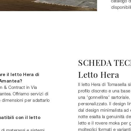
catalogo d
disponibil
SCHEDA TEC
Letto Hera
e il letto Hera di
 Amantea?
Il letto Hera di Tomasella s
n & Contract in Via
profilo discreto e una bas
tea. Offriamo servizi di
una 'gonnellina' sartoriale
 dimensioni per adattarlo
personalizzato. Il design 
dal design minimalista ad
notte esalta la genuinità dei
tibili con il letto
letto e il rovere moka per g
molteplici formati e variant
 di materassi e sistemi