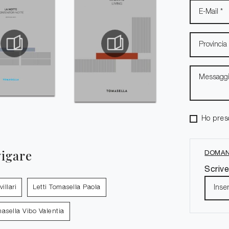
Ho pres
vigare
DOMAN
Scrive
illari
Letti Tomasella Paola
masella Vibo Valentia