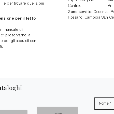
Expo Design &
Via
li e per trovare quella più
Contract
Am
Zone servite:
Cosenza, Ren
Rossano, Campora San Gio
zione per il letto
 un manuale di
per preservarne la
e per gli acquisti con
i.
ataloghi