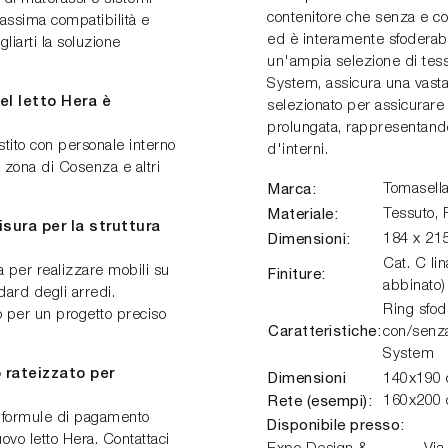
contenitore che senza e con
 massima compatibilità e
ed è interamente sfoderabil
liarti la soluzione
un'ampia selezione di tessu
System, assicura una vast
el letto Hera è
selezionato per assicurare 
prolungata, rappresentando
stito con personale interno
d'interni.
 zona di Cosenza e altri
Marca:
Tomasell
Materiale:
Tessuto, P
sura per la struttura
Dimensioni:
184 x 21
Cat. C li
a per realizzare mobili su
Finiture:
abbinato)
ard degli arredi.
Ring sfod
co per un progetto preciso
Caratteristiche:
con/senza
System
 rateizzato per
Dimensioni
140x190 
Rete (esempi):
160x200 
o formule di pagamento
Disponibile presso:
uovo letto Hera. Contattaci