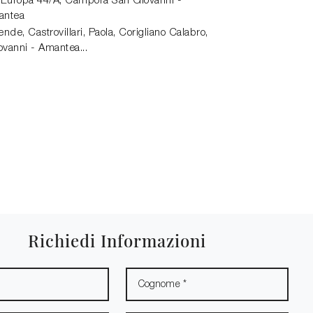
 Europa 44/A
,
Campora San Giovanni -
antea
de, Castrovillari, Paola, Corigliano Calabro,
vanni - Amantea...
Richiedi Informazioni