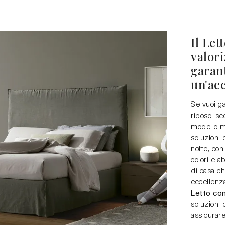
Il Let
valori
garant
un'acc
Se vuoi ga
riposo, sc
modello mo
soluzioni 
notte, con
colori e a
di casa ch
eccellenza
Letto con
soluzioni 
assicurare