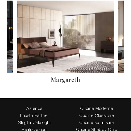
Margareth
Azienda
Cucine Moderne
I nostri Partner
Cucine Classiche
Sfoglia Cataloghi
Cucine su misura
Realizzazioni
Cucine Shabby Chic