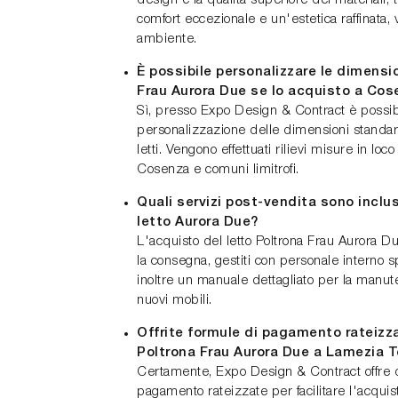
design e la qualità superiore dei materiali, t
comfort eccezionale e un'estetica raffinata,
ambiente.
È possibile personalizzare le dimensio
Frau Aurora Due se lo acquisto a Cos
Sì, presso Expo Design & Contract è possibi
personalizzazione delle dimensioni standard 
letti. Vengono effettuati rilievi misure in loco
Cosenza e comuni limitrofi.
Quali servizi post-vendita sono inclus
letto Aurora Due?
L'acquisto del letto Poltrona Frau Aurora D
la consegna, gestiti con personale interno s
inoltre un manuale dettagliato per la manute
nuovi mobili.
Offrite formule di pagamento rateizzat
Poltrona Frau Aurora Due a Lamezia 
Certamente, Expo Design & Contract offre d
pagamento rateizzate per facilitare l'acquis