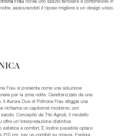
ltrona Frau
ricrea uno spazio familiare e confortevole in
notte, assicurandoti il riposo migliore e un design unico.
NICA
trona Frau si presenta come una soluzione
ionale per la zona notte. Caratterizzato da una
, il Aurora Due di Poltrona Frau sfoggia una
he richiama un capitonnè moderno, con
 secolo. Concepito da Tito Agnoli, il modello
 offre un'interpretazione distintiva
 estetica e comfort. È inoltre possibile optare
a 210 cm, per un comfort su misura. Esplora