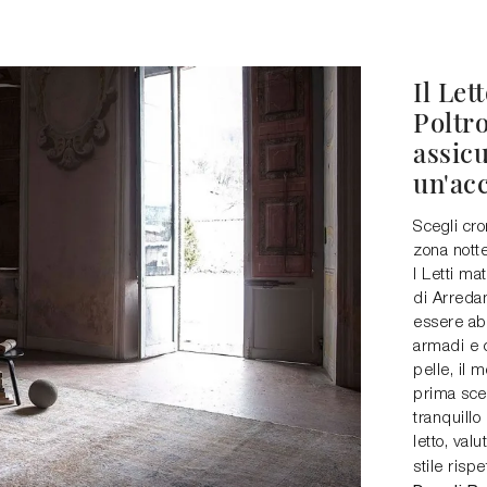
Il Let
Poltr
assicu
un'acc
Scegli cro
zona nott
I Letti ma
di Arreda
essere abb
armadi e 
pelle, il 
prima scel
tranquillo
letto, valu
stile rispe