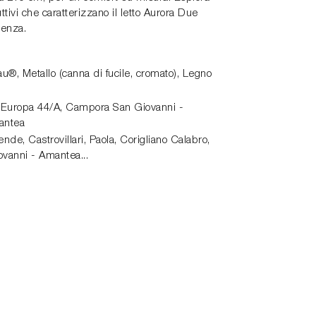
ruttivi che caratterizzano il letto Aurora Due
lenza.
au®, Metallo (canna di fucile, cromato), Legno
 Europa 44/A,
Campora San Giovanni -
antea
de, Castrovillari, Paola, Corigliano Calabro,
vanni - Amantea...