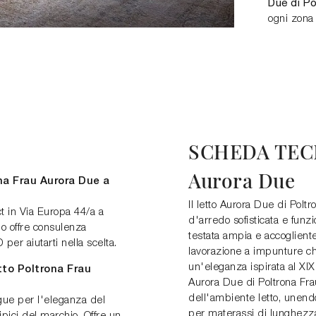
Due di Po
ogni zona 
SCHEDA TEC
Aurora Due
na Frau Aurora Due a
Il letto Aurora Due di Pol
t in Via Europa 44/a a
d'arredo sofisticata e funz
o offre consulenza
testata ampia e accogliente
per aiutarti nella scelta.
lavorazione a impunture c
un'eleganza ispirata al XIX
etto Poltrona Frau
Aurora Due di Poltrona Frau
dell'ambiente letto, unendo
ngue per l'eleganza del
per materassi di lunghezz