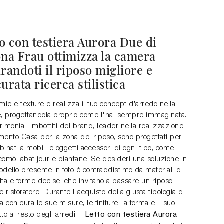
to con testiera Aurora Due di
ona Frau ottimizza la camera
randoti il riposo migliore e
urata ricerca stilistica
mie e texture e realizza il tuo concept d’arredo nella
e, progettandola proprio come l'hai sempre immaginata.
trimoniali imbottiti del brand, leader nella realizzazione
mento Casa per la zona del riposo, sono progettati per
inati a mobili e oggetti accessori di ogni tipo, come
comò, abat jour e piantane. Se desideri una soluzione in
modello presente in foto è contraddistinto da materiali di
ta e forme decise, che invitano a passare un riposo
 e ristoratore. Durante l'acquisto della giusta tipologia di
ta con cura le sue misure, le finiture, la forma e il suo
Letto con testiera Aurora
tto al resto degli arredi. Il