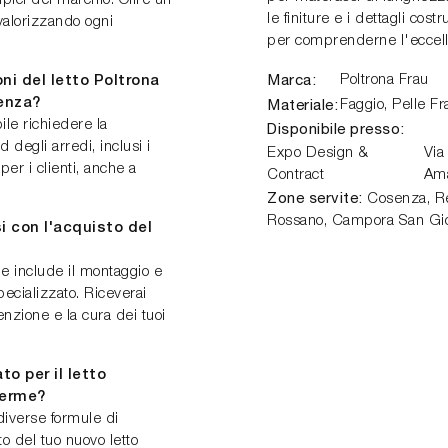
ipici del marchio. Offre un
le finiture e i dettagli cost
 valorizzando ogni
per comprenderne l'eccel
Marca:
Poltrona Frau
ni del letto Poltrona
enza?
Materiale:
Faggio, Pelle Fr
le richiedere la
Disponibile presso:
degli arredi, inclusi i
Expo Design &
Via
 per i clienti, anche a
Contract
Am
Zone servite:
Cosenza, Ren
Rossano, Campora San Gio
i con l'acquisto del
ue include il montaggio e
pecializzato. Riceverai
nzione e la cura dei tuoi
o per il letto
Terme?
iverse formule di
to del tuo nuovo letto