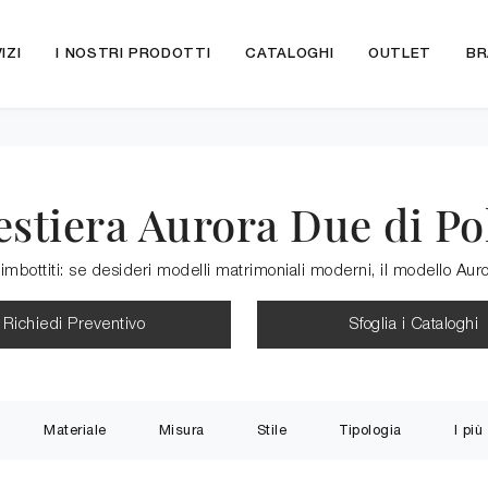
IZI
I NOSTRI PRODOTTI
CATALOGHI
OUTLET
BR
estiera Aurora Due di P
i imbottiti: se desideri modelli matrimoniali moderni, il modello Aur
Richiedi Preventivo
Sfoglia i Cataloghi
Materiale
Misura
Stile
Tipologia
I più 