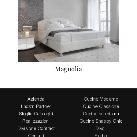
Magnolia
Azienda
Cucine Moderne
I nostri Partner
Cucine Classiche
Sfoglia Cataloghi
Cucine su misura
Realizzazioni
Cucine Shabby Chic
Divisione Contract
Tavoli
Contatti
Sedie