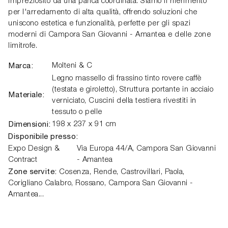
impreziosito da una panca coordinata. Siamo il riferimento
per l'arredamento di alta qualità, offrendo soluzioni che
uniscono estetica e funzionalità, perfette per gli spazi
moderni di Campora San Giovanni - Amantea e delle zone
limitrofe.
Marca:
Molteni & C
Legno massello di frassino tinto rovere caffè
(testata e giroletto), Struttura portante in acciaio
Materiale:
verniciato, Cuscini della testiera rivestiti in
tessuto o pelle
Dimensioni:
198 x 237 x 91 cm
Disponibile presso:
Expo Design &
Via Europa 44/A,
Campora San Giovanni
Contract
- Amantea
Zone servite:
Cosenza, Rende, Castrovillari, Paola,
Corigliano Calabro, Rossano, Campora San Giovanni -
Amantea...