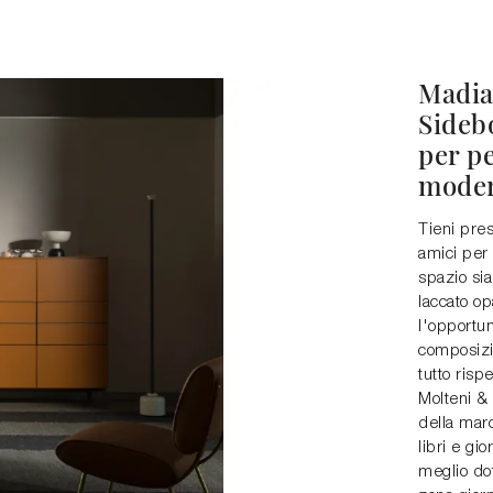
Madia 
Sidebo
per pe
mode
Tieni pres
amici per
spazio sia
laccato op
l'opportun
composizi
tutto risp
Molteni & 
della marc
libri e gi
meglio dot