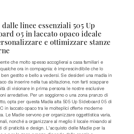
dalle linee essenziali 505 Up
ard 05 in laccato opaco ideale
rsonalizzare e ottimizzare stanze
rne
ente che molto spesso accoglierai a casa familiari e
 qualche ora in compagnia: è imprescindibile che lo
 ben gestito e bello a vedersi. Se desideri una madia in
aco da inserire nella tua abitazione, non farti scappare
ità di visionare in prima persona le nostre esclusive
oni arredative. Per un soggiorno o una zona pranzo di
etto, opta per questa Madia alta 505 Up Sideboard 05 di
C in laccato opaco tra le molteplici offerte moderne
a. Le Madie servono per organizzare oggettistica varia,
ornali, nonché a organizzare al meglio il locale mixando al
i di praticità e design. L'acquisto delle Madie per la