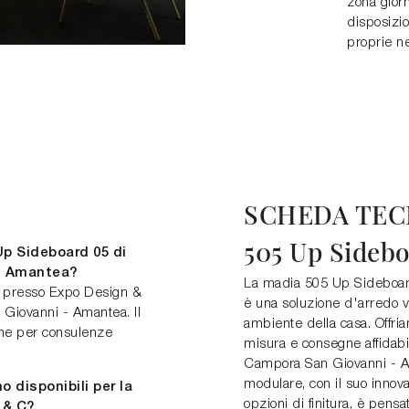
zona gior
disposizio
proprie ne
SCHEDA TEC
505 Up Sideb
p Sideboard 05 di
 - Amantea?
La madia 505 Up Sideboard 
5 presso Expo Design &
è una soluzione d'arredo v
Giovanni - Amantea. Il
ambiente della casa. Offri
one per consulenze
misura e consegne affidabili
Campora San Giovanni - Am
modulare, con il suo innova
o disponibili per la
opzioni di finitura, è pens
 & C?