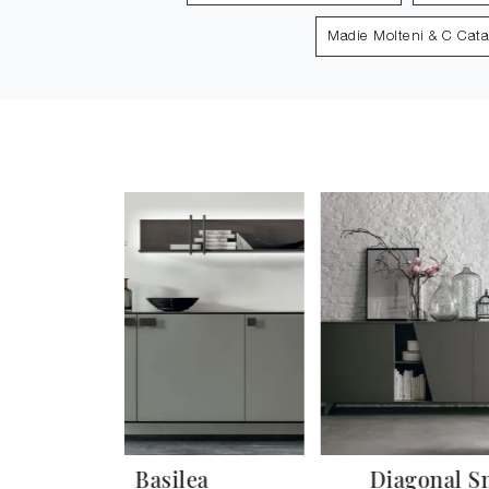
Madie Molteni & C Cat
o
Basilea
Diagonal S