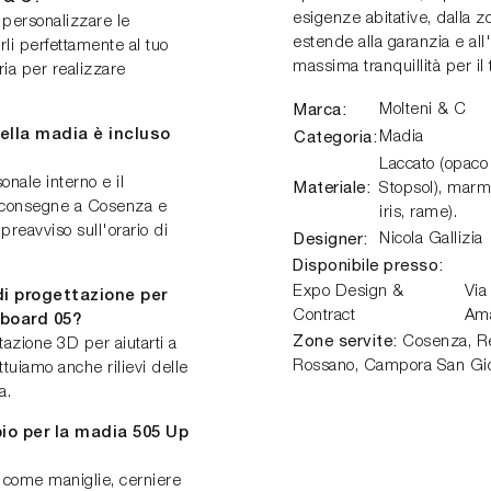
esigenze abitative, dalla z
personalizzare le
estende alla garanzia e all
li perfettamente al tuo
massima tranquillità per il 
ria per realizzare
Marca:
Molteni & C
ella madia è incluso
Categoria:
Madia
Laccato (opaco 
onale interno e il
Materiale:
Stopsol), marmo
r consegne a Cosenza e
iris, rame).
preavviso sull'orario di
Designer:
Nicola Gallizia
Disponibile presso:
Expo Design &
Via
di progettazione per
Contract
Am
eboard 05?
Zone servite:
Cosenza, Ren
tazione 3D per aiutarti a
Rossano, Campora San Gio
ttuiamo anche rilievi delle
a.
bio per la madia 505 Up
o come maniglie, cerniere