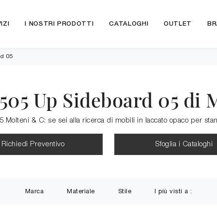
IZI
I NOSTRI PRODOTTI
CATALOGHI
OUTLET
BR
d 05
 505 Up Sideboard 05 di 
Molteni & C: se sei alla ricerca di mobili in laccato opaco per sta
Richiedi Preventivo
Sfoglia i Cataloghi
Marca
Materiale
Stile
I più visti a :