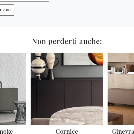
anzaro
Non perderti anche:
moke
Cornice
Ginevra