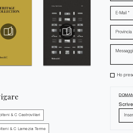
Ho pres
vigare
DOMAN
Scrive
teni & C Castrovillari
lteni & C Lamezia Terme