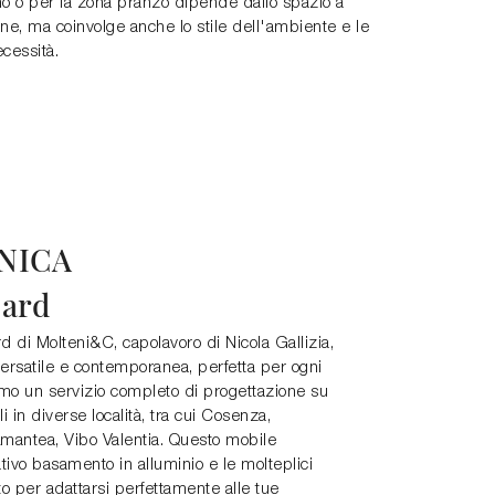
no o per la zona pranzo dipende dallo spazio a
ne, ma coinvolge anche lo stile dell'ambiente e le
cessità.
NICA
oard
di Molteni&C, capolavoro di Nicola Gallizia,
ersatile e contemporanea, perfetta per ogni
amo un servizio completo di progettazione su
 in diverse località, tra cui Cosenza,
antea, Vibo Valentia. Questo mobile
tivo basamento in alluminio e le molteplici
ato per adattarsi perfettamente alle tue