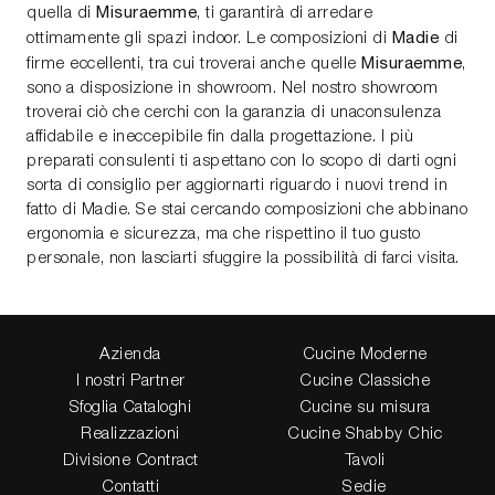
Misuraemme
quella di
, ti garantirà di arredare
Madie
ottimamente gli spazi indoor. Le composizioni di
di
Misuraemme
firme eccellenti, tra cui troverai anche quelle
,
sono a disposizione in showroom. Nel nostro showroom
troverai ciò che cerchi con la garanzia di unaconsulenza
affidabile e ineccepibile fin dalla progettazione. I più
preparati consulenti ti aspettano con lo scopo di darti ogni
sorta di consiglio per aggiornarti riguardo i nuovi trend in
fatto di Madie. Se stai cercando composizioni che abbinano
ergonomia e sicurezza, ma che rispettino il tuo gusto
personale, non lasciarti sfuggire la possibilità di farci visita.
Azienda
Cucine Moderne
I nostri Partner
Cucine Classiche
Sfoglia Cataloghi
Cucine su misura
Realizzazioni
Cucine Shabby Chic
Divisione Contract
Tavoli
Contatti
Sedie