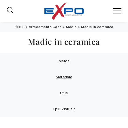
Arredamento Casa
>
Madie
>
Madie in ceramica
Home
>
Madie in ceramica
Marca
Materiale
Stile
I più visti a :