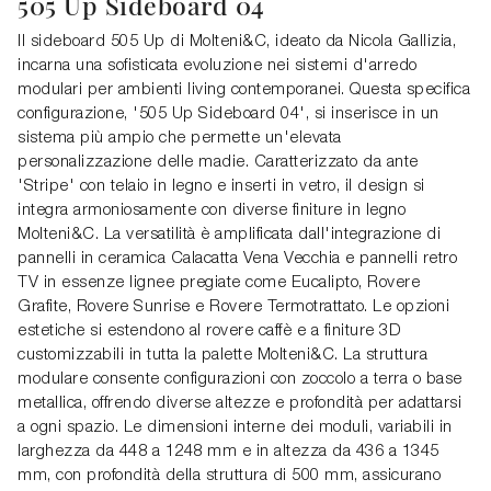
505 Up Sideboard 04
Il sideboard 505 Up di Molteni&C, ideato da Nicola Gallizia,
incarna una sofisticata evoluzione nei sistemi d'arredo
modulari per ambienti living contemporanei. Questa specifica
configurazione, '505 Up Sideboard 04', si inserisce in un
sistema più ampio che permette un'elevata
personalizzazione delle madie. Caratterizzato da ante
'Stripe' con telaio in legno e inserti in vetro, il design si
integra armoniosamente con diverse finiture in legno
Molteni&C. La versatilità è amplificata dall'integrazione di
pannelli in ceramica Calacatta Vena Vecchia e pannelli retro
TV in essenze lignee pregiate come Eucalipto, Rovere
Grafite, Rovere Sunrise e Rovere Termotrattato. Le opzioni
estetiche si estendono al rovere caffè e a finiture 3D
customizzabili in tutta la palette Molteni&C. La struttura
modulare consente configurazioni con zoccolo a terra o base
metallica, offrendo diverse altezze e profondità per adattarsi
a ogni spazio. Le dimensioni interne dei moduli, variabili in
larghezza da 448 a 1248 mm e in altezza da 436 a 1345
mm, con profondità della struttura di 500 mm, assicurano