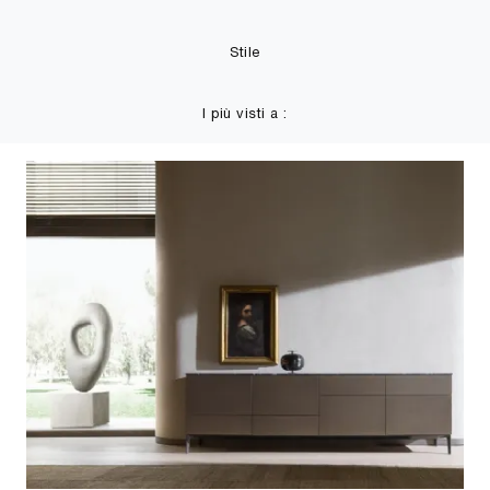
Stile
I più visti a :