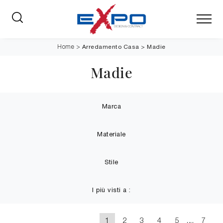
Arredamento Casa
>
Madie
Home
>
Madie
Marca
Materiale
Stile
I più visti a :
1
2
3
4
5
....
7