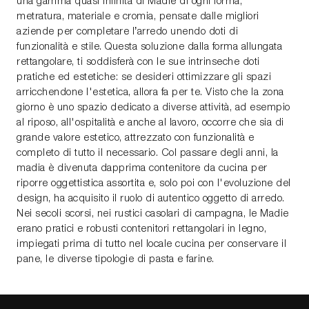
una gamma quasi infinita di Madie di ogni forma,
metratura, materiale e cromia, pensate dalle migliori
aziende per completare l’arredo unendo doti di
funzionalità e stile. Questa soluzione dalla forma allungata
rettangolare, ti soddisferà con le sue intrinseche doti
pratiche ed estetiche: se desideri ottimizzare gli spazi
arricchendone l'estetica, allora fa per te. Visto che la zona
giorno è uno spazio dedicato a diverse attività, ad esempio
al riposo, all'ospitalità e anche al lavoro, occorre che sia di
grande valore estetico, attrezzato con funzionalità e
completo di tutto il necessario. Col passare degli anni, la
madia è divenuta dapprima contenitore da cucina per
riporre oggettistica assortita e, solo poi con l'evoluzione del
design, ha acquisito il ruolo di autentico oggetto di arredo.
Nei secoli scorsi, nei rustici casolari di campagna, le Madie
erano pratici e robusti contenitori rettangolari in legno,
impiegati prima di tutto nel locale cucina per conservare il
pane, le diverse tipologie di pasta e farine.