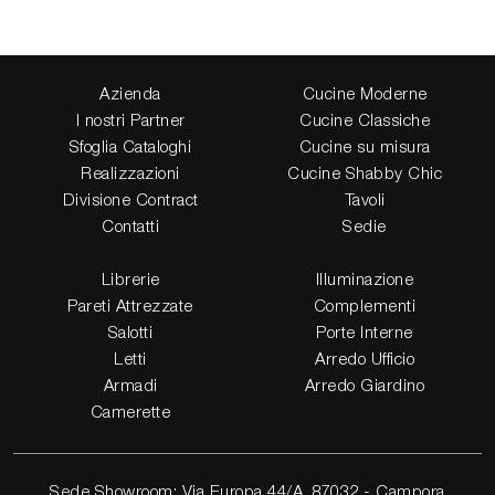
Azienda
Cucine Moderne
I nostri Partner
Cucine Classiche
Sfoglia Cataloghi
Cucine su misura
Realizzazioni
Cucine Shabby Chic
Divisione Contract
Tavoli
Contatti
Sedie
Librerie
Illuminazione
Pareti Attrezzate
Complementi
Salotti
Porte Interne
Letti
Arredo Ufficio
Armadi
Arredo Giardino
Camerette
Sede Showroom: Via Europa 44/A, 87032 - Campora