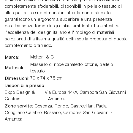
distintiva e offre la massima praticità grazie ai rivestimenti
completamente sfoderabili, disponibili in pelle o tessuto di
alta qualità. Le sue dimensioni attentamente studiate
garantiscono un'ergonomia superiore e una presenza
estetica senza tempo in qualsiasi ambiente. La sintesi tra
l'eccellenza del design italiano e l'impiego di materiali
selezionati di altissima qualità definisce la proposta di questo
complemento d'arredo.
Marca:
Molteni & C
Massello di noce canaletto, ottone, pelle o
Materiale:
tessuto
Dimensioni:
70 x 74 x 75 cm
Disponibile presso:
Expo Design &
Via Europa 44/A,
Campora San Giovanni
Contract
- Amantea
Zone servite:
Cosenza, Rende, Castrovillari, Paola,
Corigliano Calabro, Rossano, Campora San Giovanni -
Amantea...