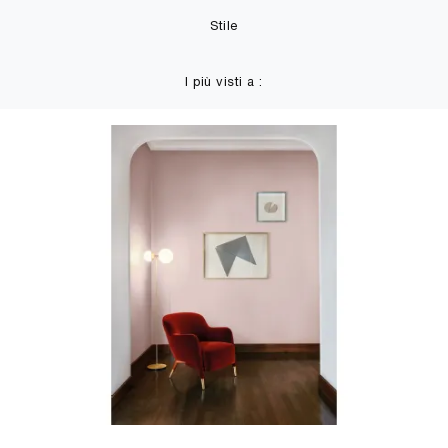
Stile
I più visti a :