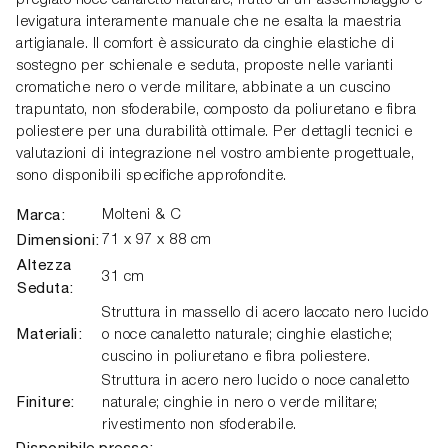
pregiato noce canaletto naturale, frutto di un'assemblaggio e
levigatura interamente manuale che ne esalta la maestria
artigianale. Il comfort è assicurato da cinghie elastiche di
sostegno per schienale e seduta, proposte nelle varianti
cromatiche nero o verde militare, abbinate a un cuscino
trapuntato, non sfoderabile, composto da poliuretano e fibra
poliestere per una durabilità ottimale. Per dettagli tecnici e
valutazioni di integrazione nel vostro ambiente progettuale,
sono disponibili specifiche approfondite.
Marca:
Molteni & C
Dimensioni:
71 x 97 x 88 cm
Altezza
31 cm
Seduta:
Struttura in massello di acero laccato nero lucido
Materiali:
o noce canaletto naturale; cinghie elastiche;
cuscino in poliuretano e fibra poliestere.
Struttura in acero nero lucido o noce canaletto
Finiture:
naturale; cinghie in nero o verde militare;
rivestimento non sfoderabile.
Disponibile presso: