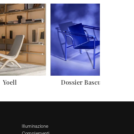
Yoell
Dossier Basculant
Illuminazione
Complementi