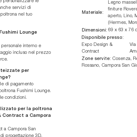
e personalizzare le
Legno massello
anche servizi di
finiture Rover
Materiale:
poltrona nel tuo
aperto, Lino, 
(Hermes, Moro
Dimensioni:
69 x 63 x 76 
a Fushimi Lounge
Disponibile presso:
Expo Design &
Via
n personale interno e
Contract
Am
aggio incluso nel prezzo
Zone servite:
Cosenza, Ren
erce.
Rossano, Campora San Gio
teizzate per
unge?
ule di pagamento
a poltrona Fushimi Lounge.
le condizioni.
izzato per la poltrona
& Contract a Campora
ct a Campora San
 di progettazione 3D.