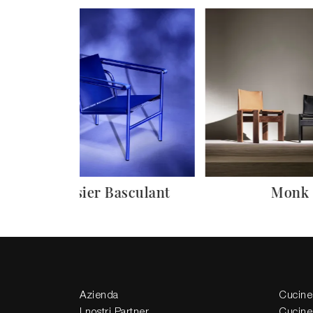
Dossier Basculant
Monk
Azienda
Cucine
I nostri Partner
Cucine