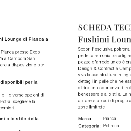
SCHEDA TEC
Fushimi Loun
mi Lounge di Pianca a
Scopri l'esclusiva poltron
i Pianca presso Expo
perfetta armonia tra artigi
44/a a Campora San
pezzo d'arredo unico è or
sere a disposizione per
Design & Contract a Camp
vivo la sua struttura in le
dettagli in pelle che ne esa
disponibili per la
offrire un'esperienza di re
benessere e allo stile. La 
bili diverse opzioni di
chi cerca arredi di pregi
 Potrai scegliere la
zone limitrofe.
 comfort.
Marca:
Pianca
i o lo stile della
Categoria:
Poltrona