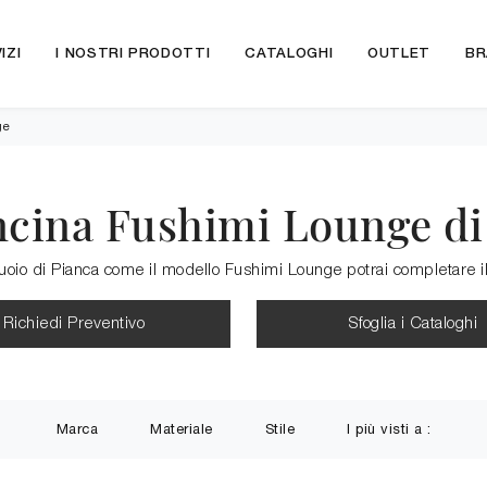
IZI
I NOSTRI PRODOTTI
CATALOGHI
OUTLET
BR
ge
ncina Fushimi Lounge di
cuoio di Pianca come il modello Fushimi Lounge potrai completare il
Richiedi Preventivo
Sfoglia i Cataloghi
Marca
Materiale
Stile
I più visti a :