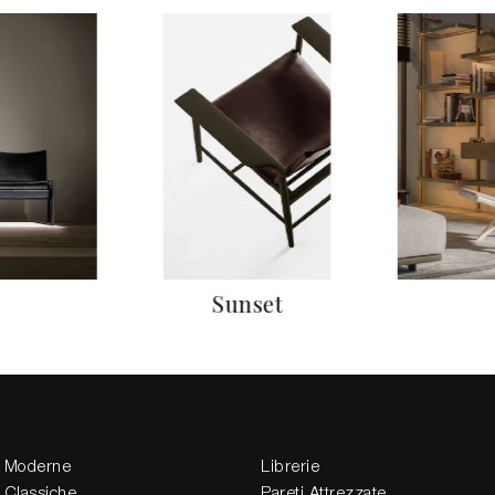
Sunset
 Moderne
Librerie
 Classiche
Pareti Attrezzate