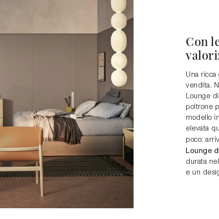
Con le
valori
Una ricca
vendita. N
Lounge di 
poltrone p
modello in
elevata qu
poco: arri
Lounge d
durata nel
e un desi