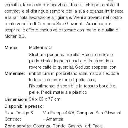
versatile, ideale sia per spazi residenziali che per ambienti
contract, e si distingue sempre per la sua eleganza intrinseca
e la raffinata lavorazione artigianale. Vieni a trovarci nel nostro
punto vendita di Campora San Giovanni - Amantea per
scoprire le offerte esclusive e toccare con mano la qualità di
Molteni&C.
Marca:
Molteni & C
Struttura portante: metallo, Braccioli e telaio
perimetrale: legno massello di frassino tinto
rovere caffè (o quercia), Seduta: sospesa, con
Materiale:
imbottitura in poliuretano schiumato a freddo e
fodera in cotone/fibra di poliestere,
Rivestimento: disponibile in tessuto bouclé o
pelle, Piedi: materiale plastico
Dimensioni:
94 x 89 x 77 cm
Disponibile presso:
Expo Design &
Via Europa 44/A,
Campora San Giovanni
Contract
- Amantea
Zone servite:
Cosenza, Rende, Castrovillari, Paola,