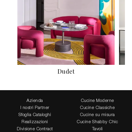
Dudet
Azienda
Cucine Moderne
I nostri Partner
Cucine Classiche
Sfoglia Cataloghi
Cucine su misura
Realizzazioni
Cucine Shabby Chic
Divisione Contract
Tavoli