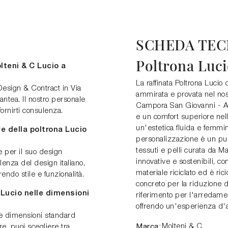
SCHEDA TEC
Poltrona Luc
lteni & C Lucio a
La raffinata Poltrona Lucio
Design & Contract in Via
ammirata e provata nel no
tea. Il nostro personale
Campora San Giovanni - Am
fornirti consulenza.
e un comfort superiore nel
un'estetica fluida e femmin
ve della poltrona Lucio
personalizzazione è un pun
tessuti e pelli curata da Ma
e per il suo design
innovative e sostenibili, c
llenza del design italiano,
materiale riciclato ed è r
endo stile e funzionalità.
concreto per la riduzione d
 Lucio nelle dimensioni
riferimento per l'arredamen
offrendo un'esperienza d'a
 le dimensioni standard
Marca:
Molteni & C
re, puoi scegliere tra