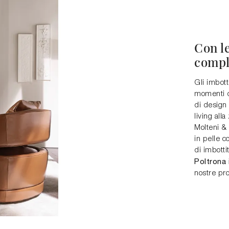
Con le
comple
Gli imbott
momenti di
di design
living all
Molteni & 
in pelle c
di imbotti
Poltrona 
nostre pr