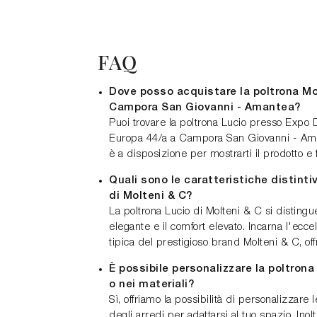
FAQ
Dove posso acquistare la poltrona Mo
Campora San Giovanni - Amantea?
Puoi trovare la poltrona Lucio presso Expo 
Europa 44/a a Campora San Giovanni - Aman
è a disposizione per mostrarti il prodotto e 
Quali sono le caratteristiche distinti
di Molteni & C?
La poltrona Lucio di Molteni & C si distingu
elegante e il comfort elevato. Incarna l'ecce
tipica del prestigioso brand Molteni & C, offr
È possibile personalizzare la poltrona
o nei materiali?
Sì, offriamo la possibilità di personalizzare
degli arredi per adattarsi al tuo spazio. Inolt