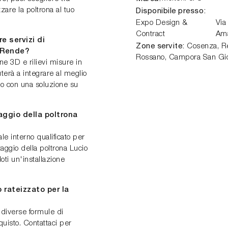
Disponibile presso:
are la poltrona al tuo
Expo Design &
Via
Contract
Am
e servizi di
Zone servite:
Cosenza, Ren
a Rende?
Rossano, Campora San Gio
ne 3D e rilievi misure in
uterà a integrare al meglio
co con una soluzione su
ggio della poltrona
le interno qualificato per
aggio della poltrona Lucio
oti un'installazione
 rateizzato per la
 diverse formule di
quisto. Contattaci per