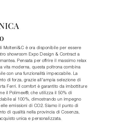
NICA
io
 di Molteni&C è ora disponibile per essere
stro showroom Expo Design & Contract a
antea. Pensata per offrire il massimo relax
la vita moderna, questa poltrona combina
ile con una funzionalità impeccabile. La
to di forza, grazie all'ampia selezione di
rta Ferri. Il comfort è garantito da imbottiture
ome il Polimex®, che utilizza il 50% di
iciclabile al 100%, dimostrando un impegno
elle emissioni di CO2. Siamo il punto di
to di qualità nella provincia di Cosenza,
cquisto unica e personalizzata.