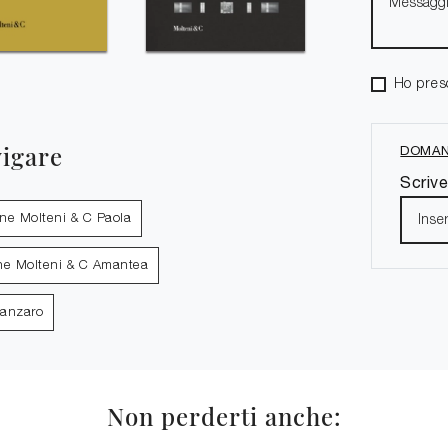
Ho pres
vigare
DOMAN
Scrive
one Molteni & C Paola
ne Molteni & C Amantea
tanzaro
Non perderti anche: