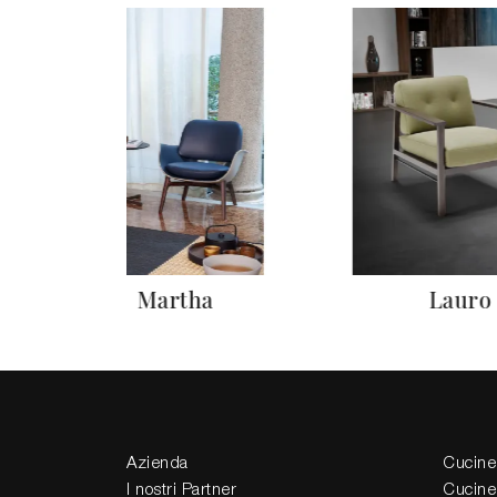
Martha
Lauro
Azienda
Cucine
I nostri Partner
Cucine