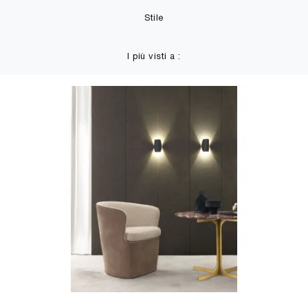
Stile
I più visti a :