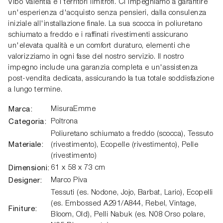
Vibo Valentia e i territori limitrofi. Ci impegniamo a garantire
un'esperienza d'acquisto senza pensieri, dalla consulenza
iniziale all'installazione finale. La sua scocca in poliuretano
schiumato a freddo e i raffinati rivestimenti assicurano
un'elevata qualità e un comfort duraturo, elementi che
valorizziamo in ogni fase del nostro servizio. Il nostro
impegno include una garanzia completa e un'assistenza
post-vendita dedicata, assicurando la tua totale soddisfazione
a lungo termine.
Marca:
MisuraEmme
Categoria:
Poltrona
Poliuretano schiumato a freddo (scocca), Tessuto
Materiale:
(rivestimento), Ecopelle (rivestimento), Pelle
(rivestimento)
Dimensioni:
61 x 58 x 73 cm
Designer:
Marco Piva
Tessuti (es. Nodone, Jojo, Barbat, Lario), Ecopelli
(es. Embossed A291/A844, Rebel, Vintage,
Finiture:
Bloom, Old), Pelli Nabuk (es. N08 Orso polare,