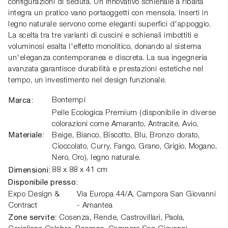
configurazioni di seduta. Un innovativo schienale a ribalta
integra un pratico vano portaoggetti con mensola. Inserti in
legno naturale servono come eleganti superfici d'appoggio.
La scelta tra tre varianti di cuscini e schienali imbottiti e
voluminosi esalta l'effetto monolitico, donando al sistema
un'eleganza contemporanea e discreta. La sua ingegneria
avanzata garantisce durabilità e prestazioni estetiche nel
tempo, un investimento nel design funzionale.
Marca:
Bontempi
Pelle Ecologica Premium (disponibile in diverse
colorazioni come Amaranto, Antracite, Avio,
Materiale:
Beige, Bianco, Biscotto, Blu, Bronzo dorato,
Cioccolato, Curry, Fango, Grano, Grigio, Mogano,
Nero, Oro), legno naturale.
Dimensioni:
88 x 88 x 41 cm
Disponibile presso:
Expo Design &
Via Europa 44/A
,
Campora San Giovanni
Contract
- Amantea
Zone servite:
Cosenza, Rende, Castrovillari, Paola,