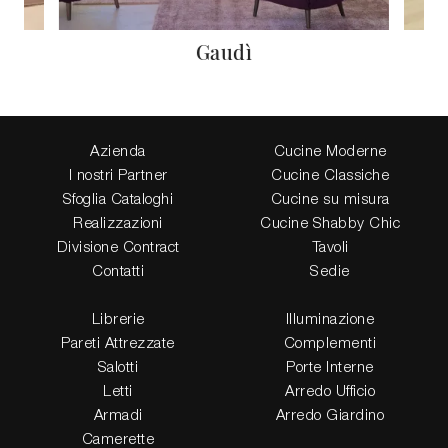
Gaudì
Azienda
Cucine Moderne
I nostri Partner
Cucine Classiche
Sfoglia Cataloghi
Cucine su misura
Realizzazioni
Cucine Shabby Chic
Divisione Contract
Tavoli
Contatti
Sedie
Librerie
Illuminazione
Pareti Attrezzate
Complementi
Salotti
Porte Interne
Letti
Arredo Ufficio
Armadi
Arredo Giardino
Camerette