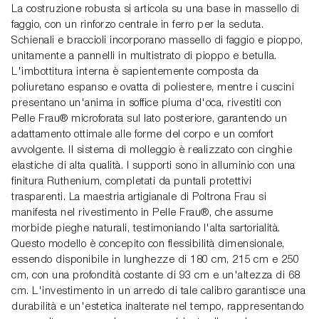
La costruzione robusta si articola su una base in massello di
faggio, con un rinforzo centrale in ferro per la seduta.
Schienali e braccioli incorporano massello di faggio e pioppo,
unitamente a pannelli in multistrato di pioppo e betulla.
L'imbottitura interna è sapientemente composta da
poliuretano espanso e ovatta di poliestere, mentre i cuscini
presentano un'anima in soffice piuma d'oca, rivestiti con
Pelle Frau® microforata sul lato posteriore, garantendo un
adattamento ottimale alle forme del corpo e un comfort
avvolgente. Il sistema di molleggio è realizzato con cinghie
elastiche di alta qualità. I supporti sono in alluminio con una
finitura Ruthenium, completati da puntali protettivi
trasparenti. La maestria artigianale di Poltrona Frau si
manifesta nel rivestimento in Pelle Frau®, che assume
morbide pieghe naturali, testimoniando l'alta sartorialità.
Questo modello è concepito con flessibilità dimensionale,
essendo disponibile in lunghezze di 180 cm, 215 cm e 250
cm, con una profondità costante di 93 cm e un'altezza di 68
cm. L'investimento in un arredo di tale calibro garantisce una
durabilità e un'estetica inalterate nel tempo, rappresentando