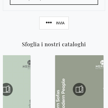
INVIA
Sfoglia i nostri cataloghi