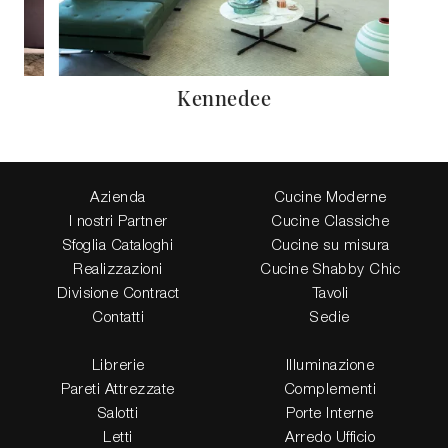
Kennedee
Azienda
Cucine Moderne
I nostri Partner
Cucine Classiche
Sfoglia Cataloghi
Cucine su misura
Realizzazioni
Cucine Shabby Chic
Divisione Contract
Tavoli
Contatti
Sedie
Librerie
Illuminazione
Pareti Attrezzate
Complementi
Salotti
Porte Interne
Letti
Arredo Ufficio