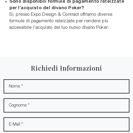
Sono disponibili formule di pagamento rateizzate
per l'acquisto del divano Poker?
Sì, presso Expo Design & Contract offriamo diverse
formule di pagamento rateizzate per rendere più
accessibile l'acquisto del tuo nuovo divano Poker.
Richiedi Informazioni