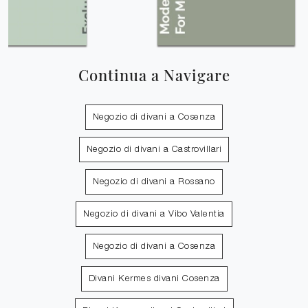
Continua a Navigare
Negozio di divani a Cosenza
Negozio di divani a Castrovillari
Negozio di divani a Rossano
Negozio di divani a Vibo Valentia
Negozio di divani a Cosenza
Divani Kermes divani Cosenza