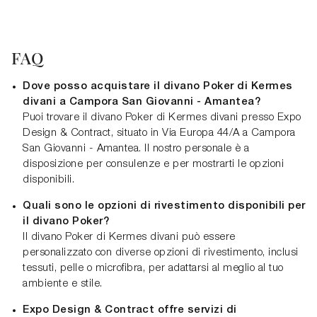
FAQ
Dove posso acquistare il divano Poker di Kermes
divani a Campora San Giovanni - Amantea?
Puoi trovare il divano Poker di Kermes divani presso Expo
Design & Contract, situato in Via Europa 44/A a Campora
San Giovanni - Amantea. Il nostro personale è a
disposizione per consulenze e per mostrarti le opzioni
disponibili.
Quali sono le opzioni di rivestimento disponibili per
il divano Poker?
Il divano Poker di Kermes divani può essere
personalizzato con diverse opzioni di rivestimento, inclusi
tessuti, pelle o microfibra, per adattarsi al meglio al tuo
ambiente e stile.
Expo Design & Contract offre servizi di