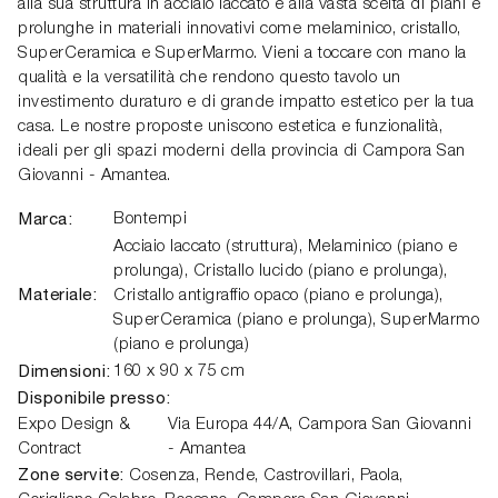
alla sua struttura in acciaio laccato e alla vasta scelta di piani e
prolunghe in materiali innovativi come melaminico, cristallo,
SuperCeramica e SuperMarmo. Vieni a toccare con mano la
qualità e la versatilità che rendono questo tavolo un
investimento duraturo e di grande impatto estetico per la tua
casa. Le nostre proposte uniscono estetica e funzionalità,
ideali per gli spazi moderni della provincia di Campora San
Giovanni - Amantea.
Marca:
Bontempi
Acciaio laccato (struttura), Melaminico (piano e
prolunga), Cristallo lucido (piano e prolunga),
Materiale:
Cristallo antigraffio opaco (piano e prolunga),
SuperCeramica (piano e prolunga), SuperMarmo
(piano e prolunga)
Dimensioni:
160 x 90 x 75 cm
Disponibile presso:
Expo Design &
Via Europa 44/A,
Campora San Giovanni
Contract
- Amantea
Zone servite:
Cosenza, Rende, Castrovillari, Paola,