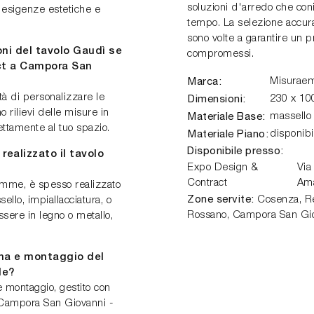
soluzioni d'arredo che coni
e esigenze estetiche e
tempo. La selezione accur
sono volte a garantire un p
oni del tavolo Gaudì se
compromessi.
ct a Campora San
Marca:
Misurae
tà di personalizzare le
Dimensioni:
230 x 10
 rilievi delle misure in
Materiale Base:
massello 
fettamente al tuo spazio.
Materiale Piano:
disponibi
Disponibile presso:
realizzato il tavolo
Expo Design &
Via
Contract
Am
aemme, è spesso realizzato
Zone servite:
Cosenza, Ren
ello, impiallacciatura, o
Rossano, Campora San Gio
ssere in legno o metallo,
na e montaggio del
de?
e montaggio, gestito con
a Campora San Giovanni -