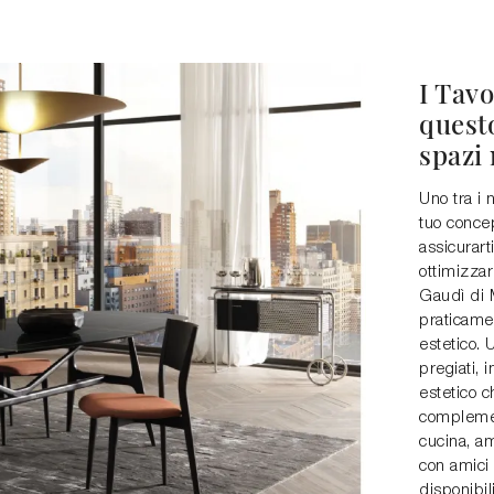
I Tavo
quest
spazi
Uno tra i n
tuo concep
assicurart
ottimizzar
Gaudì di 
praticamen
estetico. 
pregiati, 
estetico c
complemen
cucina, am
con amici
disponibil