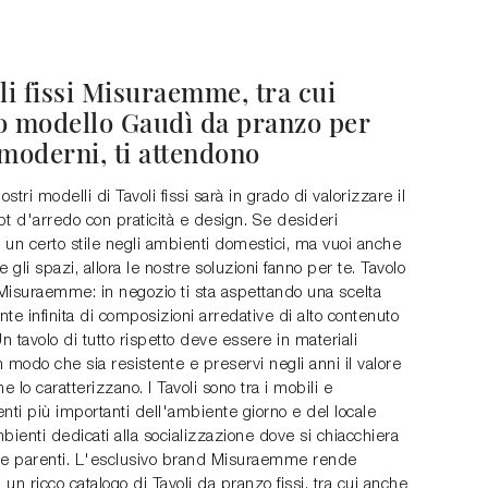
li fissi Misuraemme, tra cui
o modello Gaudì da pranzo per
 moderni, ti attendono
ostri modelli di Tavoli fissi sarà in grado di valorizzare il
t d'arredo con praticità e design. Se desideri
i un certo stile negli ambienti domestici, ma vuoi anche
e gli spazi, allora le nostre soluzioni fanno per te. Tavolo
Misuraemme: in negozio ti sta aspettando una scelta
te infinita di composizioni arredative di alto contenuto
Un tavolo di tutto rispetto deve essere in materiali
in modo che sia resistente e preservi negli anni il valore
he lo caratterizzano. I Tavoli sono tra i mobili e
ti più importanti dell'ambiente giorno e del locale
bienti dedicati alla socializzazione dove si chiacchiera
 e parenti. L'esclusivo brand Misuraemme rende
i un ricco catalogo di Tavoli da pranzo fissi, tra cui anche