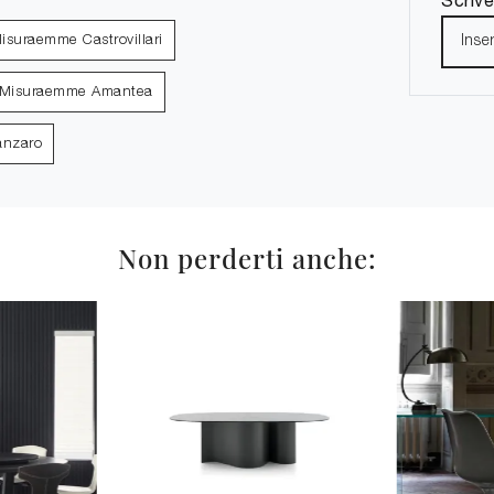
Misuraemme Castrovillari
i Misuraemme Amantea
anzaro
Non perderti anche: