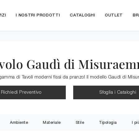
IZI
I NOSTRI PRODOTTI
CATALOGHI
OUTLET
BR
volo Gaudì di Misurae
 gamma di Tavoli moderni fissi da pranzo! Il modello Gaudì di Mis
Richiedi Preventivo
Sfoglia i Cataloghi
Ambiente
Materiale
Stile
Tipologia
I pi