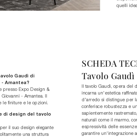
quelli ide
SCHEDA TEC
Tavolo Gaudì
tavolo Gaudì di
 - Amantea?
Il tavolo Gaudì, opera del
me presso Expo Design &
incarna un'estetica raffina
Giovanni - Amantea. Il
d'arredo si distingue per la
le finiture e le opzioni.
conferisce robustezza e un
sapientemente rastremato, o
he di design del tavolo
naturali come il marmo, con
espressività delle essenze 
per il suo design elegante
garantire un'integrazione a
solitamente una struttura