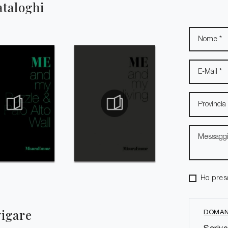
ataloghi
Ho pres
vigare
DOMAN
Scrive