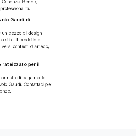
e Cosenza, Rende,
rofessionalità.
volo Gaudì di
re un pezzo di design
 e stile. Il prodotto è
versi contesti d'arredo,
rateizzato per il
o formule di pagamento
avolo Gaudì. Contattaci per
genze.