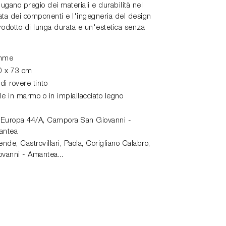
ugano pregio dei materiali e durabilità nel
ata dei componenti e l'ingegneria del design
rodotto di lunga durata e un'estetica senza
mme
0 x 73 cm
di rovere tinto
le in marmo o in impiallacciato legno
 Europa 44/A,
Campora San Giovanni -
antea
de, Castrovillari, Paola, Corigliano Calabro,
vanni - Amantea...