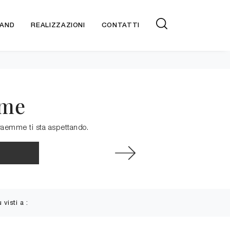
AND
REALIZZAZIONI
CONTATTI
mme
uraemme ti sta aspettando.
ù visti a :