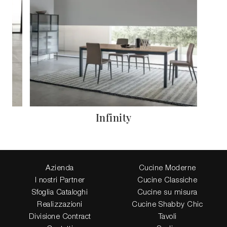
Infinity
Azienda
Cucine Moderne
I nostri Partner
Cucine Classiche
Sfoglia Cataloghi
Cucine su misura
Realizzazioni
Cucine Shabby Chic
Divisione Contract
Tavoli