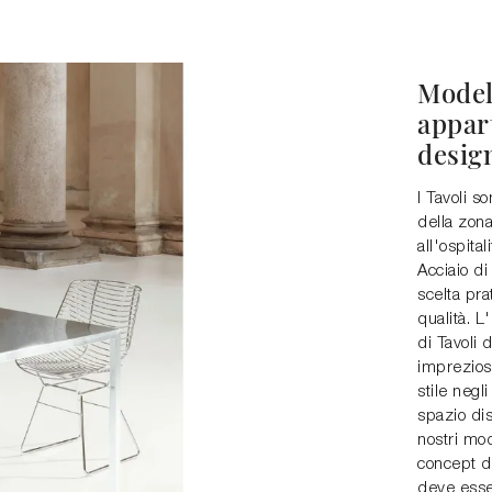
Model
appart
desig
I Tavoli s
della zona
all'ospital
Acciaio di
scelta pra
qualità. L
di Tavoli 
impreziosi
stile negl
spazio dis
nostri mod
concept d'
deve esser