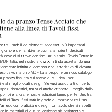
lo da pranzo Tense Acciaio che
iene alla linea di Tavoli fissi
n
ono tra i mobili ed elementi accessori più importanti
 giorno e dell'ambiente cucina, ambienti dedicati
ità dove ci si ritrova con familiari e amici. Tavolo Tense in
 MDF Italia: nel nostro showroom ti sta aspettando una
ticamente infinita di composizioni arredative di elevata
'esclusivo marchio MDF Italia propone un ricco catalogo
da pranzo fissi, tra cui anche quelli ideali per
re al meglio locali design. Se vuoi assicurarti un certo
i spazi domestici, ma vuoi anche ottenere il meglio dallo
ponibile, allora le nostre soluzioni fanno per te. Uno tra i
elli di Tavoli fissi sarà in grado di impreziosire il tuo
arredo con praticità e design. Un tavolo che si rispetti
e in materiali di qualità, cosicché sia resistente e