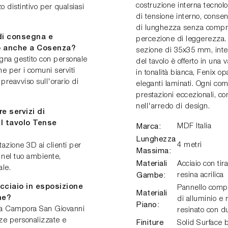
costruzione interna tecnol
distintivo per qualsiasi
di tensione interno, consent
di lunghezza senza compro
 di consegna e
percezione di leggerezza. 
io anche a Cosenza?
sezione di 35x35 mm, integr
segna gestito con personale
del tavolo è offerto in una 
e per i comuni serviti
in tonalità bianca, Fenix op
preavviso sull'orario di
eleganti laminati. Ogni com
prestazioni eccezionali, co
nell'arredo di design.
e servizi di
el tavolo Tense
Marca:
MDF Italia
Lunghezza
4 metri
tazione 3D ai clienti per
Massima:
o nel tuo ambiente,
Materiali
Acciaio con tira
ale.
Gambe:
resina acrilica
Acciaio in esposizione
Pannello compos
Materiali
me?
di alluminio e
Piano:
a a Campora San Giovanni
resinato con du
ze personalizzate e
Finiture
Solid Surface 