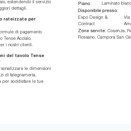
aio, estendendo il servizio
Piano:
Laminato bian
iori dettagli.
Disponibile presso:
Expo Design &
Via
o rateizzate per
Contract
Am
Zone servite:
Cosenza, Ren
 formule di pagamento
Rossano, Campora San Gio
lo Tense Acciaio,
 i nostri clienti.
oni del tavolo Tense
?
personalizzare le dimensioni
izi di falegnameria,
 per soddisfare le tue