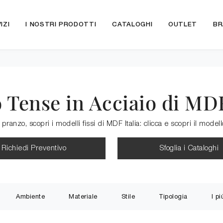
IZI
I NOSTRI PRODOTTI
CATALOGHI
OUTLET
BR
 Tense in Acciaio di MDF
pranzo, scopri i modelli fissi di MDF Italia: clicca e scopri il model
Richiedi Preventivo
Sfoglia i Cataloghi
Ambiente
Materiale
Stile
Tipologia
I pi