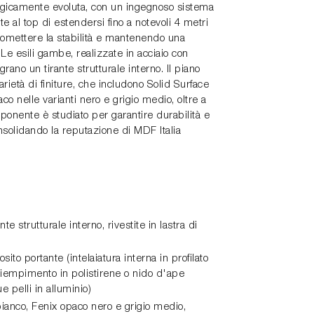
ogicamente evoluta, con un ingegnoso sistema
e al top di estendersi fino a notevoli 4 metri
mettere la stabilità e mantenendo una
Le esili gambe, realizzate in acciaio con
ano un tirante strutturale interno. Il piano
varietà di finiture, che includono Solid Surface
aco nelle varianti nero e grigio medio, oltre a
ponente è studiato per garantire durabilità e
nsolidando la reputazione di MDF Italia
nte strutturale interno, rivestite in lastra di
ito portante (intelaiatura interna in profilato
 riempimento in polistirene o nido d'ape
e pelli in alluminio)
bianco, Fenix opaco nero e grigio medio,