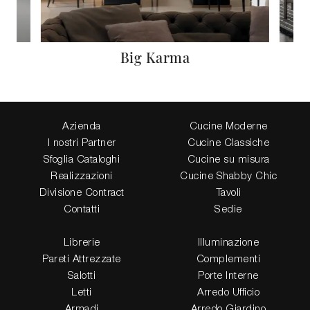
Big Karma
Azienda
Cucine Moderne
I nostri Partner
Cucine Classiche
Sfoglia Cataloghi
Cucine su misura
Realizzazioni
Cucine Shabby Chic
Divisione Contract
Tavoli
Contatti
Sedie
Librerie
Illuminazione
Pareti Attrezzate
Complementi
Salotti
Porte Interne
Letti
Arredo Ufficio
Armadi
Arredo Giardino