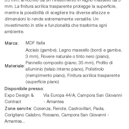
35 mm, arricchito da un rivestimento in legno massello da 3
mm. La finitura acrilica trasparente protegge la superficie,
mentre la possibilità di scegliere tra diverse altezze e
dimensioni lo rende estremamente versatile. Un
investimento in stile e funzionalità che trasforma ogni
ambiente.
Marca:
MDF Italia
Acciaio (gambe), Legno massello (bordi e gambe,
3 mm), Rovere naturale o tinto nero (piano),
Pannello composito (piano, 35 mm), Profilo di
Materiale:
alluminio (telaio interno piano), Polistirolo
(riempimento piano), Finitura acrilica trasparente
(superficie piano)
Disponibile presso:
Expo Design &
Via Europa 44/A,
Campora San Giovanni
Contract
- Amantea
Zone servite:
Cosenza, Rende, Castrovillari, Paola,
Corigliano Calabro, Rossano, Campora San Giovanni -
Amantea...