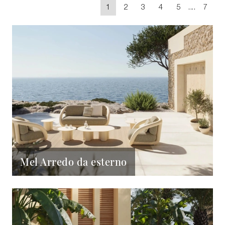
1
2
3
4
5
....
7
Mel Arredo da esterno