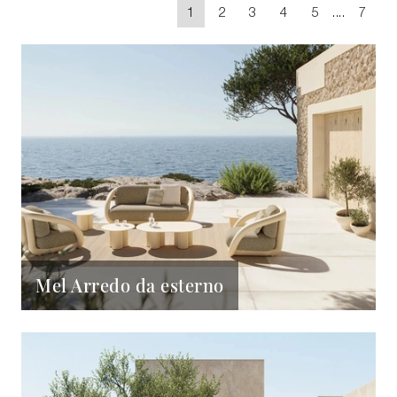
1
2
3
4
5
....
7
Mel Arredo da esterno