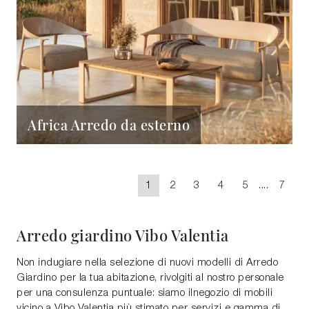
Africa Arredo da esterno
1
2
3
4
5
....
7
Arredo giardino Vibo Valentia
Non indugiare nella selezione di nuovi modelli di Arredo
Giardino per la tua abitazione, rivolgiti al nostro personale
per una consulenza puntuale: siamo ilnegozio di mobili
vicino a Vibo Valentia più stimato per servizi e gamma di