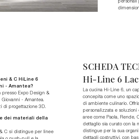
personali 
dimensioni
SCHEDA TEC
Hi-Line 6 Lac
eni & C HiLine 6
ni - Amantea?
La cucina Hi-Line 6, un cap
tan presso Expo Design &
concepita come uno spazio 
 Giovanni - Amantea.
di ambiente culinario. Offr
i di progettazione 3D.
personalizzata e soluzioni
aree come Paola, Rende, Co
e dei materiali della
dettaglio sia curato con la
distingue per la sua organ
& C si distingue per linee
dettagli costruttivi, con b
la o push-pull e la