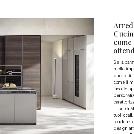
Arreda
Cucin
come 
atten
Se la cara
molto impo
quello di 
come il mo
laccato op
personali
caratteri
Titan di M
tuoi local
tendenza. 
design att