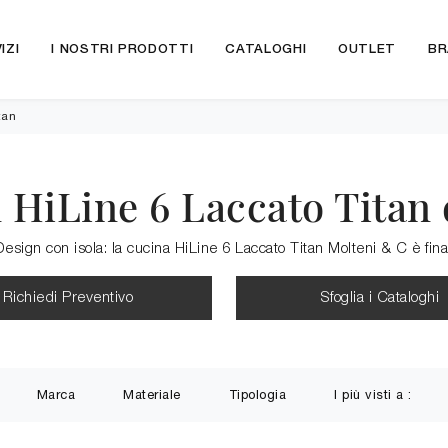
IZI
I NOSTRI PRODOTTI
CATALOGHI
OUTLET
BR
tan
 HiLine 6 Laccato Titan 
esign con isola: la cucina HiLine 6 Laccato Titan Molteni & C è fin
Richiedi Preventivo
Sfoglia i Cataloghi
Marca
Materiale
Tipologia
I più visti a :