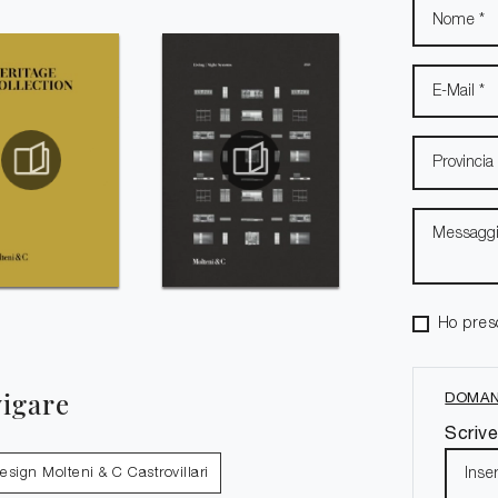
Ho pres
vigare
DOMAN
Scrive
esign Molteni & C Castrovillari