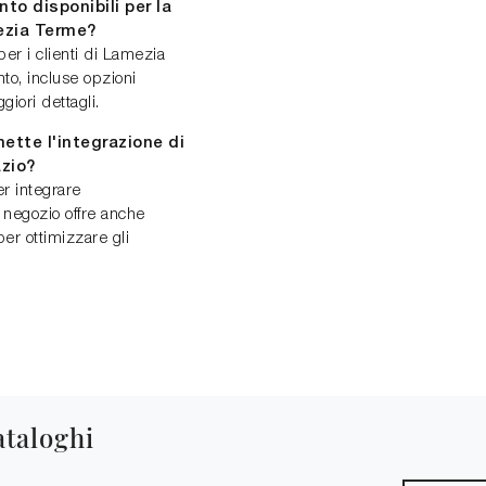
to disponibili per la
mezia Terme?
per i clienti di Lamezia
to, incluse opzioni
giori dettagli.
ette l'integrazione di
azio?
er integrare
l negozio offre anche
per ottimizzare gli
ataloghi