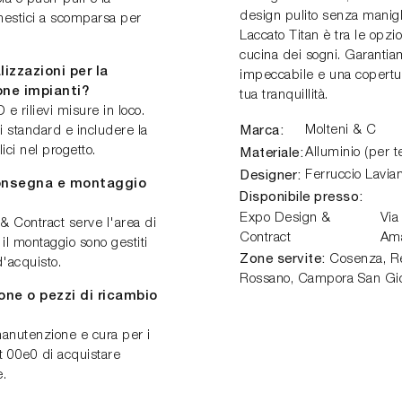
design pulito senza maniglie
omestici a scomparsa per
Laccato Titan è tra le opzi
cucina dei sogni. Garantia
izzazioni per la
impeccabile e una copertura
ione impianti?
tua tranquillità.
e rilievi misure in loco.
Marca:
Molteni & C
i standard e includere la
lici nel progetto.
Materiale:
Alluminio (per te
Designer:
Ferruccio Lavian
 consegna e montaggio
Disponibile presso:
Expo Design &
Via
& Contract serve l'area di
Contract
Am
il montaggio sono gestiti
Zone servite:
Cosenza, Ren
d'acquisto.
Rossano, Campora San Gio
one o pezzi di ricambio
manutenzione e cura per i
it 00e0 di acquistare
e.