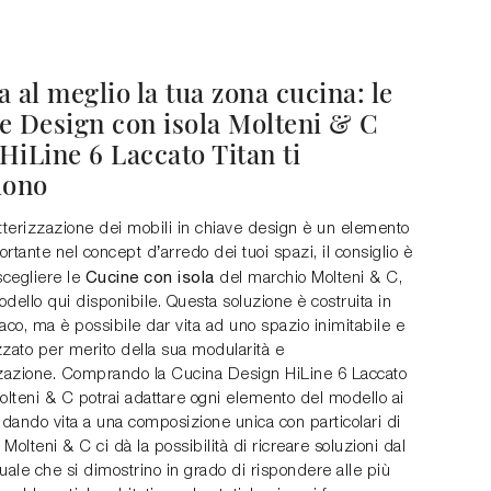
 al meglio la tua zona cucina: le
e Design con isola Molteni & C
HiLine 6 Laccato Titan ti
dono
tterizzazione dei mobili in chiave design è un elemento
rtante nel concept d’arredo dei tuoi spazi, il consiglio è
Cucine con isola
scegliere le
del marchio Molteni & C,
dello qui disponibile. Questa soluzione è costruita in
aco, ma è possibile dar vita ad uno spazio inimitabile e
zzato per merito della sua modularità e
zzazione. Comprando la Cucina Design HiLine 6 Laccato
olteni & C potrai adattare ogni elemento del modello ai
i, dando vita a una composizione unica con particolari di
Molteni & C ci dà la possibilità di ricreare soluzioni dal
uale che si dimostrino in grado di rispondere alle più