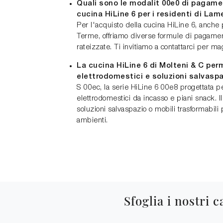
Quali sono le modalit 00e0 di pagamen
cucina HiLine 6 per i residenti di La
Per l'acquisto della cucina HiLine 6, anche 
Terme, offriamo diverse formule di pagamen
rateizzate. Ti invitiamo a contattarci per mag
La cucina HiLine 6 di Molteni & C perm
elettrodomestici e soluzioni salvasp
S 00ec, la serie HiLine 6 00e8 progettata p
elettrodomestici da incasso e piani snack. I
soluzioni salvaspazio o mobili trasformabili 
ambienti.
Sfoglia i nostri c