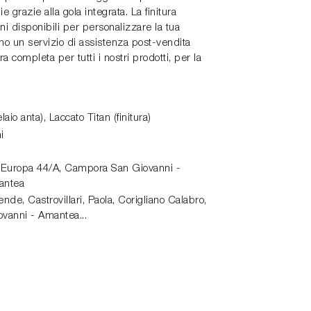
 grazie alla gola integrata. La finitura
oni disponibili per personalizzare la tua
mo un servizio di assistenza post-vendita
 completa per tutti i nostri prodotti, per la
laio anta), Laccato Titan (finitura)
i
 Europa 44/A,
Campora San Giovanni -
antea
de, Castrovillari, Paola, Corigliano Calabro,
vanni - Amantea...