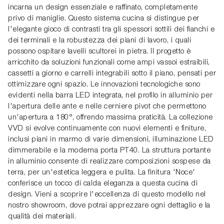
incarna un design essenziale e raffinato, completamente
privo di maniglie. Questo sistema cucina si distingue per
l'elegante gioco di contrasti tra gli spessori sottili dei fianchi e
dei terminali e la robustezza dei piani di lavoro, i quali
possono ospitare lavelli scultorei in pietra. Il progetto è
arricchito da soluzioni funzionali come ampi vassoi estraibili,
cassetti a giorno e carrelli integrabili sotto il piano, pensati per
ottimizzare ogni spazio. Le innovazioni tecnologiche sono
evidenti nella barra LED integrata, nel profilo in alluminio per
l'apertura delle ante e nelle cerniere pivot che permettono
un'apertura a 180°, offrendo massima praticità. La collezione
VVD si evolve continuamente con nuovi elementi e finiture,
inclusi piani in marmo di varie dimensioni, illuminazione LED
dimmerabile e la moderna porta PT40. La struttura portante
in alluminio consente di realizzare composizioni sospese da
terra, per un'estetica leggera e pulita. La finitura 'Noce'
conferisce un tocco di calda eleganza a questa cucina di
design. Vieni a scoprire l'eccellenza di questo modello nel
nostro showroom, dove potrai apprezzare ogni dettaglio e la
qualità dei materiali.