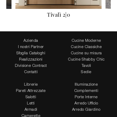
Tivalì 2|0
Azienda
Cucine Moderne
I nostri Partner
Cucine Classiche
Sfoglia Cataloghi
Cucine su misura
Realizzazioni
Cucine Shabby Chic
Divisione Contract
Tavoli
Contatti
Sedie
Librerie
Illuminazione
Pareti Attrezzate
Complementi
Salotti
Porte Interne
Letti
Arredo Ufficio
Armadi
Arredo Giardino
Camerette