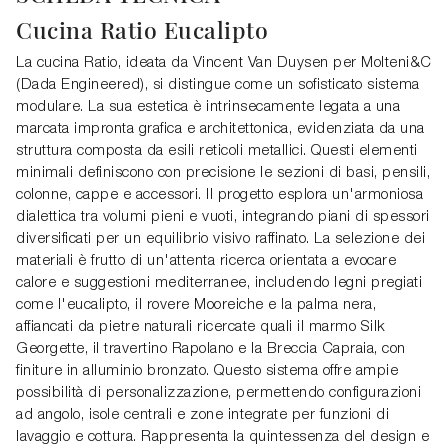
Cucina Ratio Eucalipto
La cucina Ratio, ideata da Vincent Van Duysen per Molteni&C
(Dada Engineered), si distingue come un sofisticato sistema
modulare. La sua estetica è intrinsecamente legata a una
marcata impronta grafica e architettonica, evidenziata da una
struttura composta da esili reticoli metallici. Questi elementi
minimali definiscono con precisione le sezioni di basi, pensili,
colonne, cappe e accessori. Il progetto esplora un'armoniosa
dialettica tra volumi pieni e vuoti, integrando piani di spessori
diversificati per un equilibrio visivo raffinato. La selezione dei
materiali è frutto di un'attenta ricerca orientata a evocare
calore e suggestioni mediterranee, includendo legni pregiati
come l'eucalipto, il rovere Mooreiche e la palma nera,
affiancati da pietre naturali ricercate quali il marmo Silk
Georgette, il travertino Rapolano e la Breccia Capraia, con
finiture in alluminio bronzato. Questo sistema offre ampie
possibilità di personalizzazione, permettendo configurazioni
ad angolo, isole centrali e zone integrate per funzioni di
lavaggio e cottura. Rappresenta la quintessenza del design e