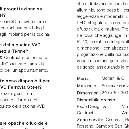
che ottimizzano lo spazio d
di progettazione su
alluminio, sono possibili 
el?
leggerezza e modernità. Le
azione 3D, rilievi misure in
LED integrata e la cernier
imensioni standard degli
d'uso fluida e intuitiva. Pr
gli impianti per la cucina.
Ferrovia, che aggiunge un 
PT40, versatile e integrab
ne della cucina VVD
dimensionali, con altezze f
mezia Terme?
progettazione della tua cuc
& Contract è disponibile
vendita, con una garanzia 
ee di Cosenza e Lamezia
esigenza, assicurando la ma
taci per un appuntamento.
Marca:
Molteni & C
o sono disponibili per
Materiale:
Acciaio Ferrov
VVD Ferrovia Steel?
Dimensioni:
240 x 5 x 30
rezzo, gestiti da
Disponibile presso:
isponibili formule di
cquisto della cucina VVD
Expo Design &
Via
Contract
Am
Zone servite:
Cosenza, Ren
ture opache o lucide è
Rossano, Campora San Gio