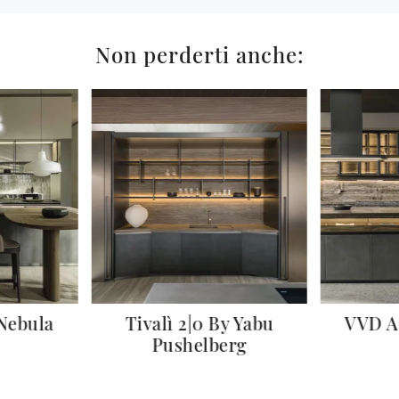
Non perderti anche:
 Nebula
Tivalì 2|0 By Yabu
VVD A
Pushelberg