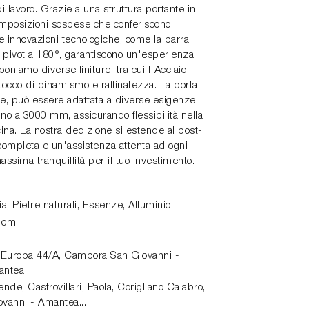
i lavoro. Grazie a una struttura portante in
composizioni sospese che conferiscono
 innovazioni tecnologiche, come la barra
a pivot a 180°, garantiscono un'esperienza
oponiamo diverse finiture, tra cui l'Acciaio
tocco di dinamismo e raffinatezza. La porta
ile, può essere adattata a diverse esigenze
ino a 3000 mm, assicurando flessibilità nella
ina. La nostra dedizione si estende al post-
completa e un'assistenza attenta ad ogni
ssima tranquillità per il tuo investimento.
ia, Pietre naturali, Essenze, Alluminio
0 cm
 Europa 44/A
,
Campora San Giovanni -
antea
de, Castrovillari, Paola, Corigliano Calabro,
vanni - Amantea...