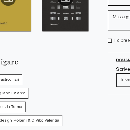
Ho pres
vigare
DOMAN
Scrive
strovillari
gliano Calabro
amezia Terme
design Molteni & C Vibo Valentia