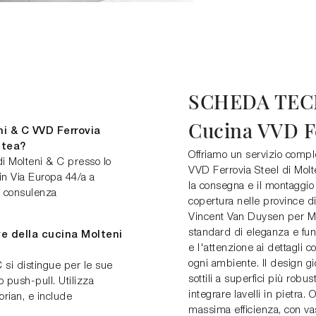
SCHEDA TEC
Cucina VVD Fe
i & C VVD Ferrovia
ntea?
Offriamo un servizio compl
di Molteni & C presso lo
VVD Ferrovia Steel di Molt
in Via Europa 44/a a
la consegna e il montaggio
 consulenza
copertura nelle province 
Vincent Van Duysen per Mo
standard di eleganza e fun
ve della cucina Molteni
e l'attenzione ai dettagli c
ogni ambiente. Il design g
 si distingue per le sue
sottili a superfici più robu
o push-pull. Utilizza
integrare lavelli in pietra.
rian, e include
massima efficienza, con vasso