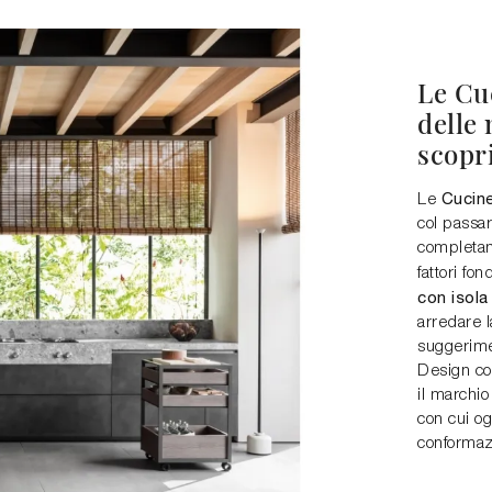
Le Cuc
delle 
scopri
Cucine
Le
col passar
completam
fattori fo
con isola 
arredare l
suggerime
Design co
il marchio
con cui og
conformazi