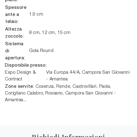
Spessore
ante a
1.9 cm
telaio:
Altezza
8 cm, 12 cm, 15 cm
zoccolo:
Sistema
di
Gola Round
apertura:
Disponibile presso:
Expo Design &
Via Europa 44/A,
Campora San Giovanni
Contract
- Amantea
Zone servite:
Cosenza, Rende, Castrovillari, Paola,
Corigliano Calabro, Rossano, Campora San Giovanni -
Amantea...
Richiedi Informazioni