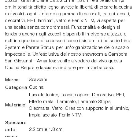
opzioni di ante piane da 2,2 cm e 1,8 cm, e a telaio da 1,9
cm in tonalità effetto legno, avrete la libertà di creare la cucina
dei vostri sogni. Un'ampia gamma di materiali, tra cui laccati,
decorativi, PET, laminati, vetro e Fenix NTM, vi aspetta per
una scelta senza compromessi. Funzionalità e design si
fondono anche negli zoccoli disponibili in diverse altezze e
nell'integrazione di accessori come i sistemi di boiserie Line
System e Parete Status, per un'organizzazione dello spazio
impeccabile. Un'esclusiva del nostro showroom a Campora
San Giovanni - Amantea: venite a vedere dal vivo questa
Cucina Regola e lasciatevi ispirare per la vostra casa.
Marca:
Scavolini
Categoria:
Cucina
Laccato lucido, Laccato opaco, Decorativo, PET,
Effetto metal, Laminato, Laminato Strips,
Materiale:
Oleomalta, Vetro, Gres con supporto in alluminio,
Impiallacciato, Fenix NTM
Spessore
ante
2.2 cm e 1.8 cm
piane: