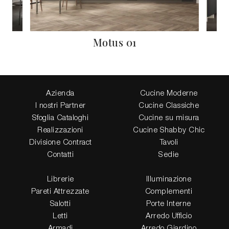
n
Motus 01
Azienda
Cucine Moderne
I nostri Partner
Cucine Classiche
Sfoglia Cataloghi
Cucine su misura
Realizzazioni
Cucine Shabby Chic
Divisione Contract
Tavoli
Contatti
Sedie
Librerie
Illuminazione
Pareti Attrezzate
Complementi
Salotti
Porte Interne
Letti
Arredo Ufficio
Armadi
Arredo Giardino