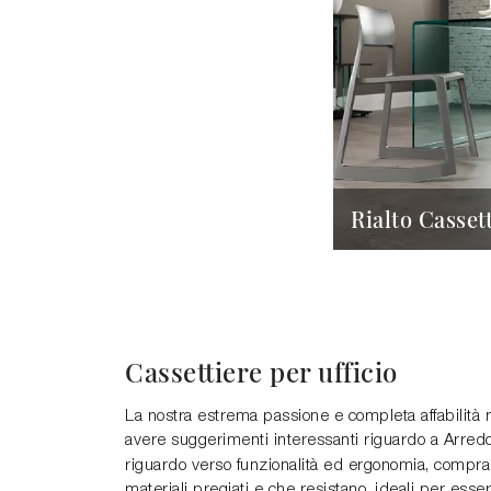
Rialto Casset
Cassettiere per ufficio
La nostra estrema passione e completa affabilità ne
avere suggerimenti interessanti riguardo a Arredo U
riguardo verso funzionalità ed ergonomia, compra
materiali pregiati e che resistano, ideali per esser