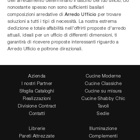
dell'arredamento determinano il fascino del tuo ufficio, ciò
nonostante spesso non sono sufficienti basilari
Arredo Ufficio
composizioni arredative di
per trovare
soluzioni a tutti i tipi di necessità. La nostra estrema
dedizione e totale affabilità nell'offrirti proposte d'arredo
attuali, ideali per un ufficio di differenti dimensioni, ti
garantirà di ricevere proposte interessanti riguardo a
Arredo Ufficio e poltrone direzionali.
Azienda
Cucine Moderne
I nostri Partner
Cucine Classiche
Sfoglia Cataloghi
Cucine su misura
Realizzazioni
Cucine Shabby Chic
Divisione Contract
Tavoli
Contatti
Sedie
Librerie
Illuminazione
Pareti Attrezzate
Complementi