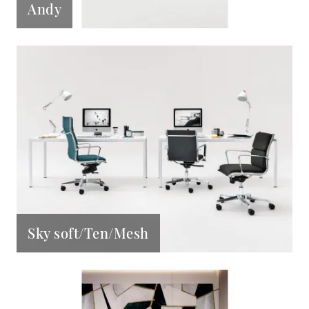
Andy
Sky soft/Ten/Mesh