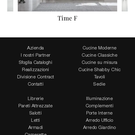
Time F
Azienda
Cucine Moderne
I nostri Partner
Cucine Classiche
Sfoglia Cataloghi
Cucine su misura
Realizzazioni
Cucine Shabby Chic
Divisione Contract
Tavoli
Contatti
Sedie
Librerie
Illuminazione
Pareti Attrezzate
Complementi
Salotti
Porte Interne
Letti
Arredo Ufficio
Armadi
Arredo Giardino
Camerette