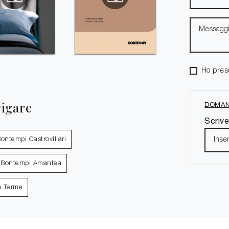
Ho pres
vigare
DOMAN
Scrive
ontempi Castrovillari
 Bontempi Amantea
a Terme