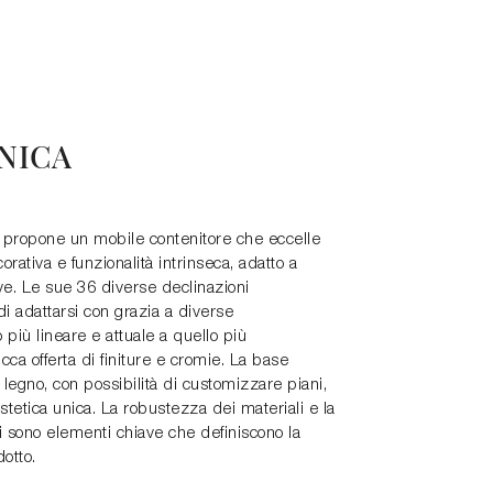
NICA
 propone un mobile contenitore che eccelle
corativa e funzionalità intrinseca, adatto a
ve. Le sue 36 diverse declinazioni
di adattarsi con grazia a diverse
 più lineare e attuale a quello più
icca offerta di finiture e cromie. La base
 legno, con possibilità di customizzare piani,
estetica unica. La robustezza dei materiali e la
i sono elementi chiave che definiscono la
dotto.