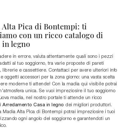
Alta Pica di Bontempi: ti
tiamo con un ricco catalogo di
 in legno
dere in errore, valuta attentamente quali sono i pezzi
adatti al tuo soggiorno, tra varie proposte di pareti
, librerie e cassettiere. Contattaci per avere ulteriori info
 e oggetti accessori per la zona giorno: una vasta scelta
iere moderne ti attende! Con la madia qui visibile potrai
n'atmosfera unica. Se vuoi impreziosire il tuo soggiorno
ova madia, nel nostro portale ti attende un ricco
Arredamento Casa in legno
di
dei migliori produttori.
a Madia Alta Pica di Bontempi potrai impreziosire i tuoi
orizzando ogni angolo del soggiorno e garantendoti un
ico.