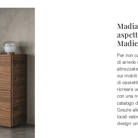
Madia 
aspet
Madie
Per non ca
di arredo 
attrezzate
sui mobili
di cassett
ricreare u
con una nu
catalogo 
Grazie all
locali val
design un