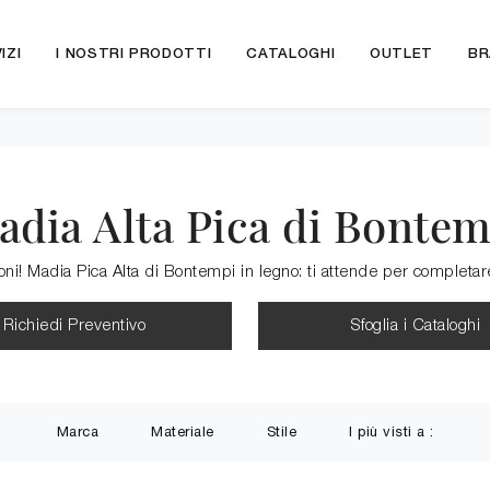
IZI
I NOSTRI PRODOTTI
CATALOGHI
OUTLET
BR
adia Alta Pica di Bontem
ioni! Madia Pica Alta di Bontempi in legno: ti attende per complet
Richiedi Preventivo
Sfoglia i Cataloghi
Marca
Materiale
Stile
I più visti a :