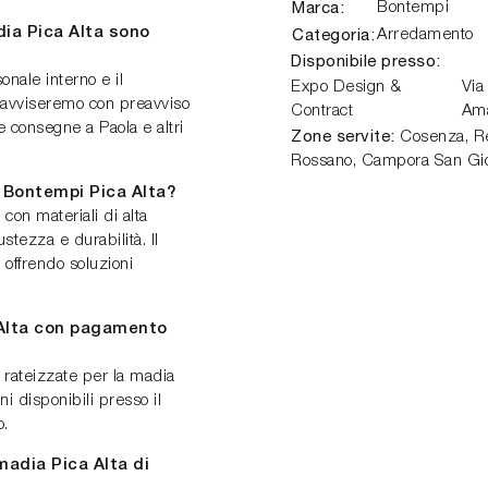
Marca:
Bontempi
ia Pica Alta sono
Categoria:
Arredamento
Disponibile presso:
onale interno e il
Expo Design &
Via
 avviseremo con preavviso
Contract
Am
e consegne a Paola e altri
Zone servite:
Cosenza, Ren
Rossano, Campora San Gio
 Bontempi Pica Alta?
con materiali di alta
stezza e durabilità. Il
 offrendo soluzioni
 Alta con pagamento
rateizzate per la madia
ni disponibili presso il
o.
madia Pica Alta di