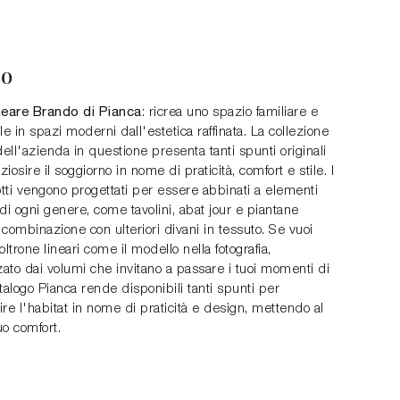
do
neare Brando di Pianca
: ricrea uno spazio familiare e
le in spazi moderni dall'estetica raffinata. La collezione
dell'azienda in questione presenta tanti spunti originali
iosire il soggiorno in nome di praticità, comfort e stile. I
otti vengono progettati per essere abbinati a elementi
di ogni genere, come tavolini, abat jour e piantane
combinazione con ulteriori divani in tessuto. Se vuoi
oltrone lineari come il modello nella fotografia,
zato dai volumi che invitano a passare i tuoi momenti di
catalogo Pianca rende disponibili tanti spunti per
re l'habitat in nome di praticità e design, mettendo al
uo comfort.