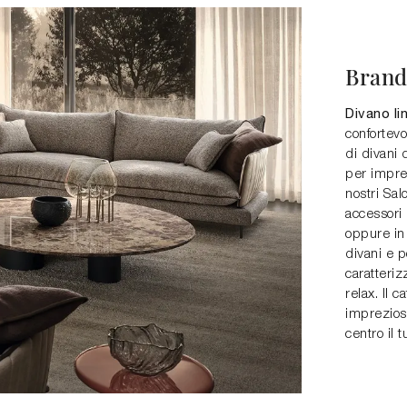
Bran
Divano li
confortevo
di divani 
per imprez
nostri Sal
accessori 
oppure in 
divani e p
caratteriz
relax. Il 
impreziosi
centro il t