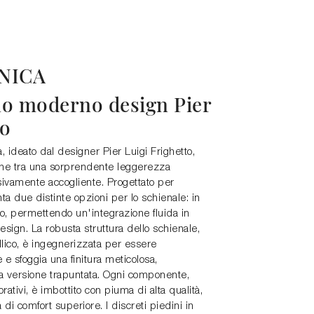
NICA
no moderno design Pier
to
, ideato dal designer Pier Luigi Frighetto,
one tra una sorprendente leggerezza
isivamente accogliente. Progettato per
ta due distinte opzioni per lo schienale: in
ito, permettendo un'integrazione fluida in
sign. La robusta struttura dello schienale,
llico, è ingegnerizzata per essere
e sfoggia una finitura meticolosa,
la versione trapuntata. Ogni componente,
rativi, è imbottito con piuma di alta qualità,
i comfort superiore. I discreti piedini in