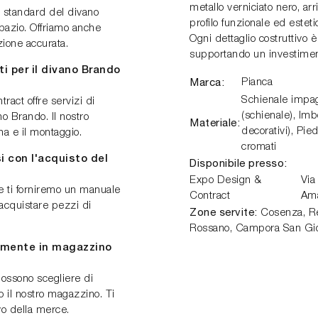
metallo verniciato nero, arr
i standard del divano
profilo funzionale ed esteti
pazio. Offriamo anche
Ogni dettaglio costruttivo 
zione accurata.
supportando un investimen
ti per il divano Brando
Marca:
Pianca
Schienale impagl
ract offre servizi di
(schienale), Imb
no Brando. Il nostro
Materiale:
decorativi), Pied
a e il montaggio.
cromati
i con l'acquisto del
Disponibile presso:
Expo Design &
Via
e ti forniremo un manuale
Contract
Am
acquistare pezzi di
Zone servite:
Cosenza, Ren
Rossano, Campora San Gio
tamente in magazzino
 possono scegliere di
o il nostro magazzino. Ti
vo della merce.