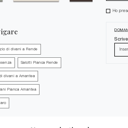
Ho pres
vigare
DOMAN
Scrive
io di divani a Rende
Cosenza
Salotti Pianca Rende
di divani a Amantea
vani Pianca Amantea
zaro