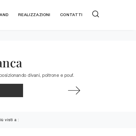
AND
REALIZZAZIONI
CONTATTI
anca
osizionando divani, poltrone e pouf.
più visti a :