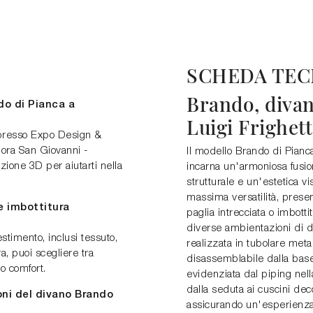
SCHEDA TEC
Brando, diva
do di Pianca a
Luigi Frighet
 presso Expo Design &
pora San Giovanni -
Il modello Brando di Pianca
zione 3D per aiutarti nella
incarna un'armoniosa fusi
strutturale e un'estetica v
massima versatilità, presen
e imbottitura
paglia intrecciata o imbott
diverse ambientazioni di de
estimento, inclusi tessuto,
realizzata in tubolare meta
ra, puoi scegliere tra
disassemblabile dalla base 
o comfort.
evidenziata dal piping nel
dalla seduta ai cuscini deco
oni del divano Brando
assicurando un'esperienza d