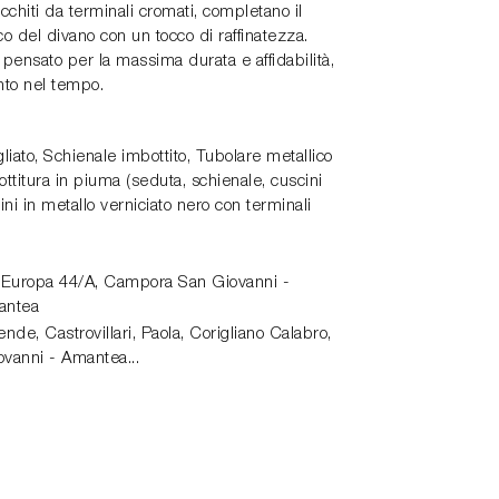
icchiti da terminali cromati, completano il
co del divano con un tocco di raffinatezza.
è pensato per la massima durata e affidabilità,
to nel tempo.
iato, Schienale imbottito, Tubolare metallico
ottitura in piuma (seduta, schienale, cuscini
ini in metallo verniciato nero con terminali
 Europa 44/A,
Campora San Giovanni -
antea
de, Castrovillari, Paola, Corigliano Calabro,
vanni - Amantea...