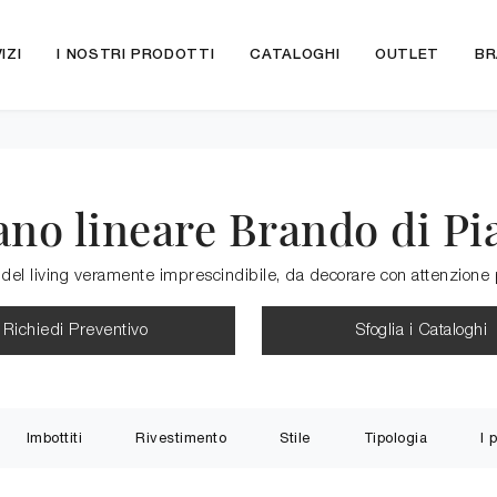
IZI
I NOSTRI PRODOTTI
CATALOGHI
OUTLET
BR
ano lineare Brando di Pi
 del living veramente imprescindibile, da decorare con attenzione p
Richiedi Preventivo
Sfoglia i Cataloghi
Imbottiti
Rivestimento
Stile
Tipologia
I 