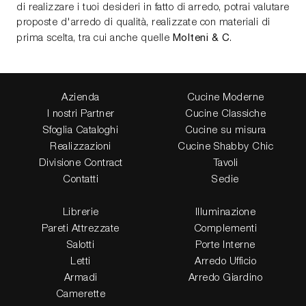
di realizzare i tuoi desideri in fatto di arredo, potrai valutare
proposte d'arredo di qualità, realizzate con materiali di
Molteni & C
prima scelta, tra cui anche quelle
.
Azienda
Cucine Moderne
I nostri Partner
Cucine Classiche
Sfoglia Cataloghi
Cucine su misura
Realizzazioni
Cucine Shabby Chic
Divisione Contract
Tavoli
Contatti
Sedie
Librerie
Illuminazione
Pareti Attrezzate
Complementi
Salotti
Porte Interne
Letti
Arredo Ufficio
Armadi
Arredo Giardino
Camerette