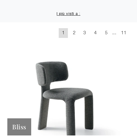
I più visti a :
1
2
3
4
5
....
11
Bliss