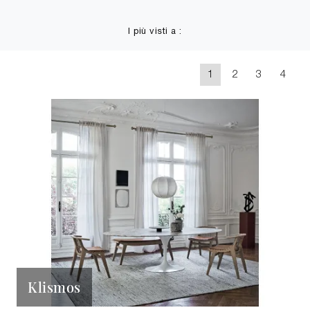
I più visti a :
1
2
3
4
Klismos