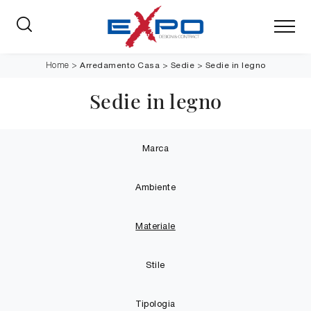
Arredamento Casa
>
Sedie
>
Sedie in legno
Home
>
Sedie in legno
Marca
Ambiente
Materiale
Stile
Tipologia