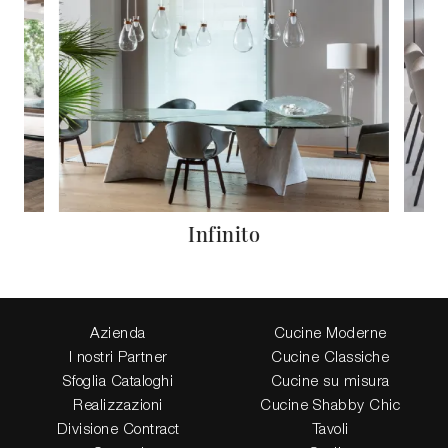
Infinito
Azienda
Cucine Moderne
I nostri Partner
Cucine Classiche
Sfoglia Cataloghi
Cucine su misura
Realizzazioni
Cucine Shabby Chic
Divisione Contract
Tavoli