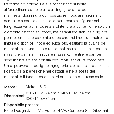
tra forma e funzione. La sua concezione si ispira
all'aerodinamica delle ali e all'ingegneria dei ponti,
manifestandosi in una composizione modulare: segmenti
centrali e a sbalzo si uniscono per creare configurazioni di
lunghezza variabile. Questa architettura a ponte non è solo un
elemento estetico scultoreo, ma garantisce stabilità e rigidità,
permettendo alle estremità di estendersi fino a un metro. Le
finiture disponibili, noce ed eucalipto, esaltano la qualità dei
materiali, con una base e un sottopiano realizzati con pannelli
rivestiti e perimetri in rovere massello, mentre le gambe
sono in fibra ad alta densità con impiallacciatura coordinata.
Un capolavoro di design e ingegneria, pensato per durare. La
ricerca della perfezione nei dettagli e nella scelta dei
materiali è il fondamento di ogni creazione di questo calibro.
Marca:
Molteni & C
290x110xH74 cm / 340x110xH74 cm /
Dimensioni:
380x110xH74 cm
Disponibile presso:
Expo Design &
Via Europa 44/A,
Campora San Giovanni