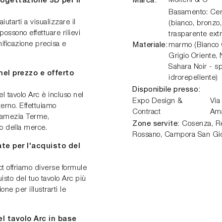
Molteni & C
rogettazione 3D per il
Basamento: Ceme
iutarti a visualizzare il
(bianco, bronzo, 
possono effettuare rilievi
trasparente ext
Materiale:
ificazione precisa e
marmo (Bianco C
Grigio Oriente,
Sahara Noir - s
nel prezzo e offerto
idrorepellente)
Disponibile presso:
l tavolo Arc è incluso nel
Expo Design &
Via
erno. Effettuiamo
Contract
Am
Lamezia Terme,
Zone servite:
Cosenza, Ren
vo della merce.
Rossano, Campora San Gio
te per l'acquisto del
 offriamo diverse formule
sto del tuo tavolo Arc più
one per illustrarti le
l tavolo Arc in base