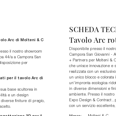
SCHEDA TEC
Tavolo Arc r
olo Arc di Molteni & C
Disponibile presso il nos
presso il nostro showroom
Campora San Giovanni - Ama
ropa 44/a a Campora San
+ Partners per Molteni & C
disposizione per
che unisce innovazione e so
realizzata con un esclusiv
un unico blocco e colorata 
ati per il tavolo Arc di
un'impronta ecologica rido
in diverse dimensioni e fin
 sua base scultorea in
ambiente. Presso il nostr
ilità e un design
Expo Design & Contract , po
 diverse finiture di pregio,
con un servizio eccellente,
scelto.
Marca: