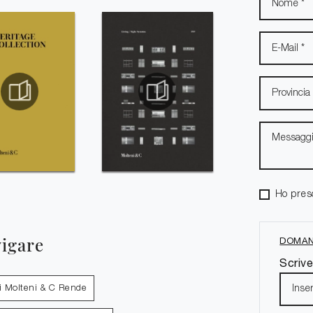
Ho pres
vigare
DOMAN
Scrive
i Molteni & C Rende