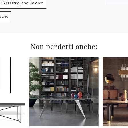
ni & C Corigliano Calabro
ssano
Non perderti anche: