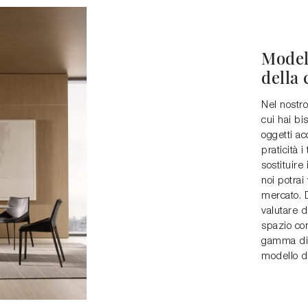
Model
della 
Nel nostro
cui hai bi
oggetti ac
praticità 
sostituire
noi potrai
mercato. D
valutare d
spazio con
gamma di T
modello da