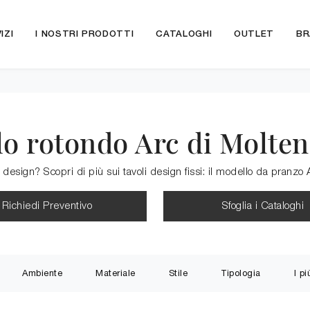
IZI
I NOSTRI PRODOTTI
CATALOGHI
OUTLET
BR
lo rotondo Arc di Molten
 design? Scopri di più sui tavoli design fissi: il modello da pranzo 
Richiedi Preventivo
Sfoglia i Cataloghi
Ambiente
Materiale
Stile
Tipologia
I pi