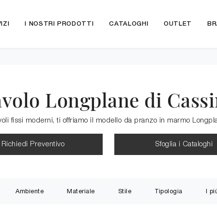
IZI
I NOSTRI PRODOTTI
CATALOGHI
OUTLET
BR
volo Longplane di Cass
avoli fissi moderni, ti offriamo il modello da pranzo in marmo Longp
Richiedi Preventivo
Sfoglia i Cataloghi
Ambiente
Materiale
Stile
Tipologia
I pi