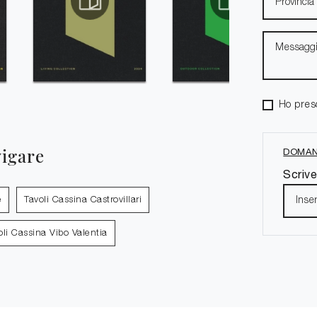
Ho pres
vigare
DOMAN
Scrive
e
Tavoli Cassina Castrovillari
oli Cassina Vibo Valentia