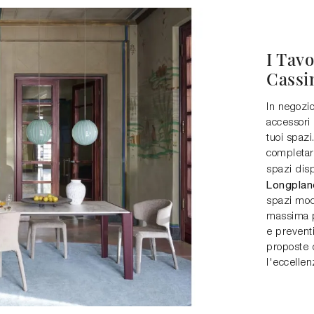
I Tavo
Cassi
In negozio
accessori 
tuoi spazi
completar
spazi disp
Longplan
spazi mod
massima pr
e preventi
proposte 
l'eccellen