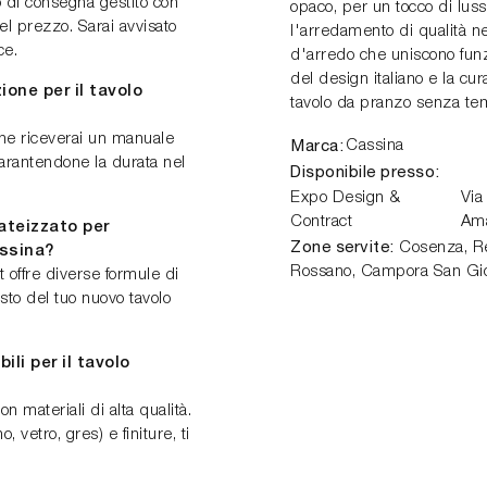
io di consegna gestito con
opaco, per un tocco di luss
el prezzo. Sarai avvisato
l'arredamento di qualità ne
ce.
d'arredo che uniscono funzi
del design italiano e la c
one per il tavolo
tavolo da pranzo senza te
ane riceverai un manuale
Marca:
Cassina
garantendone la durata nel
Disponibile presso:
Expo Design &
Via
Contract
Am
ateizzato per
Zone servite:
Cosenza, Ren
assina?
Rossano, Campora San Gio
 offre diverse formule di
to del tuo nuovo tavolo
ili per il tavolo
n materiali di alta qualità.
 vetro, gres) e finiture, ti