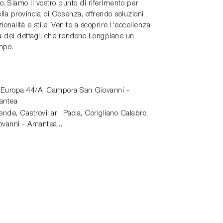
o. Siamo il vostro punto di riferimento per
lla provincia di Cosenza, offrendo soluzioni
onalità e stile. Venite a scoprire l'eccellenza
ura dei dettagli che rendono Longplane un
mpo.
 Europa 44/A,
Campora San Giovanni -
antea
de, Castrovillari, Paola, Corigliano Calabro,
vanni - Amantea...