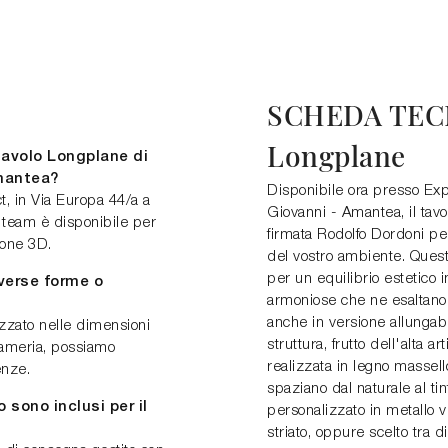
SCHEDA TEC
Longplane
tavolo Longplane di
mantea?
Disponibile ora presso E
t, in Via Europa 44/a a
Giovanni - Amantea, il tavo
 team è disponibile per
firmata Rodolfo Dordoni per
ione 3D.
del vostro ambiente. Quest
per un equilibrio estetico 
iverse forme o
armoniose che ne esaltano l
anche in versione allungabi
izzato nelle dimensioni
struttura, frutto dell'alta 
gnameria, possiamo
realizzata in legno massell
enze.
spaziano dal naturale al ti
 sono inclusi per il
personalizzato in metallo ve
striato, oppure scelto tra 