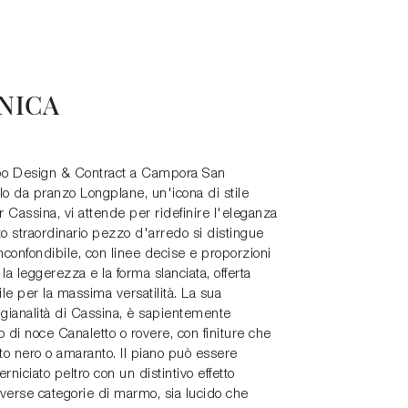
NICA
xpo Design & Contract a Campora San
lo da pranzo Longplane, un'icona di stile
 Cassina, vi attende per ridefinire l'eleganza
o straordinario pezzo d'arredo si distingue
inconfondibile, con linee decise e proporzioni
a leggerezza e la forma slanciata, offerta
le per la massima versatilità. La sua
artigianalità di Cassina, è sapientemente
o di noce Canaletto o rovere, con finiture che
nto nero o amaranto. Il piano può essere
rniciato peltro con un distintivo effetto
diverse categorie di marmo, sia lucido che