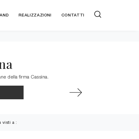
AND
REALIZZAZIONI
CONTATTI
ina
lane della firma Cassina.
ù visti a :