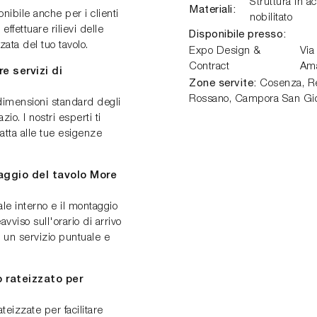
Struttura in ac
Materiali:
onibile anche per i clienti
nobilitato
ffettuare rilievi delle
Disponibile presso:
ata del tuo tavolo.
Expo Design &
Via
Contract
Am
e servizi di
Zone servite:
Cosenza, Ren
Rossano, Campora San Gio
dimensioni standard degli
io. I nostri esperti ti
atta alle tue esigenze
aggio del tavolo More
ale interno e il montaggio
vviso sull'orario di arrivo
 un servizio puntuale e
 rateizzato per
teizzate per facilitare