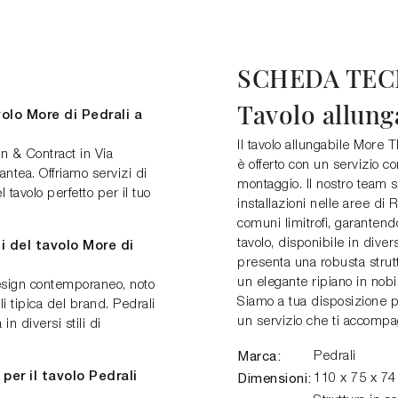
SCHEDA TEC
Tavolo allun
olo More di Pedrali a
Il tavolo allungabile More 
n & Contract in Via
è offerto con un servizio 
tea. Offriamo servizi di
montaggio. Il nostro team s
 tavolo perfetto per il tuo
installazioni nelle aree di
comuni limitrofi, garanten
tavolo, disponibile in dive
i del tavolo More di
presenta una robusta strutt
un elegante ripiano in nobil
design contemporaneo, noto
Siamo a tua disposizione p
li tipica del brand. Pedrali
un servizio che ti accompa
in diversi stili di
Marca:
Pedrali
per il tavolo Pedrali
Dimensioni:
110 x 75 x 7