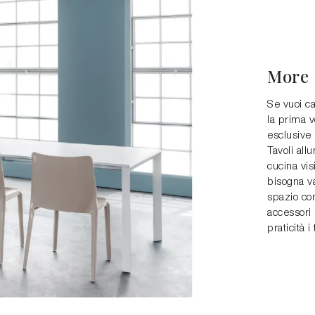
More
Se vuoi c
la prima v
esclusive 
Tavoli all
cucina vis
bisogna va
spazio con
accessori 
praticità i