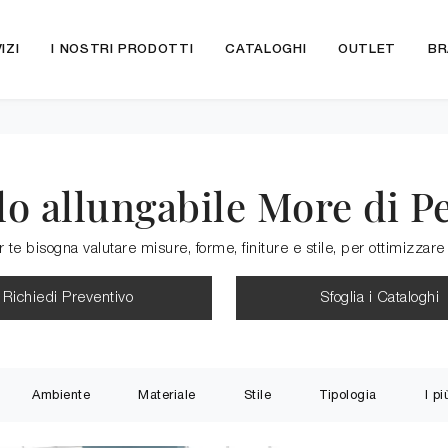
IZI
I NOSTRI PRODOTTI
CATALOGHI
OUTLET
BR
lo allungabile More di Pe
 te bisogna valutare misure, forme, finiture e stile, per ottimizzare 
Richiedi Preventivo
Sfoglia i Cataloghi
Ambiente
Materiale
Stile
Tipologia
I pi