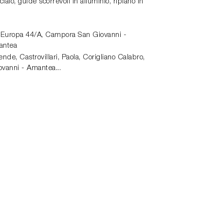
ciaio, guide scorrevoli in alluminio, ripiano in
 Europa 44/A,
Campora San Giovanni -
antea
de, Castrovillari, Paola, Corigliano Calabro,
vanni - Amantea...