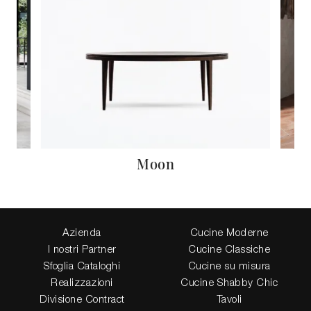
Moon
Azienda
Cucine Moderne
I nostri Partner
Cucine Classiche
Sfoglia Cataloghi
Cucine su misura
Realizzazioni
Cucine Shabby Chic
Divisione Contract
Tavoli